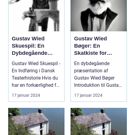
Gustav Wied
Gustav Wied
Skuespil: En
Bøger: En
Dybdegående
Skatkiste for
Analyse af en
Kunstelskere og
Gustav Wied Skuespil -
En dybdegående
Klassisk
Samlere
En Indføring i Dansk
præsentation af
Dramatiker
Teaterhistorie Hvis du
Gustav Wied Bøger
har en forkærlighed for
Introduktion til Gustav
dansk te...
Wied Bøger ...
17 januar 2024
17 januar 2024