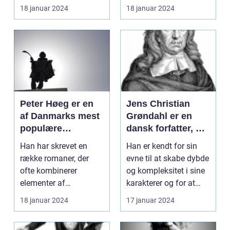
fremtrædende
aftryk i...
18 januar 2024
18 januar 2024
forfattere...
Peter Høeg er en
Jens Christian
af Danmarks mest
Grøndahl er en
populære
dansk forfatter, der
forfattere, kendt
har efterladt et
Han har skrevet en
Han er kendt for sin
for sine
imponerende
række romaner, der
evne til at skabe dybde
spændende og
aftryk på den
ofte kombinerer
og kompleksitet i sine
tankevækkende
danske
elementer af
karakterer og for at
bøger
litteraturscene
spænding, filosofi og
udforske te...
18 januar 2024
17 januar 2024
med sine mange
det overnat...
bøger