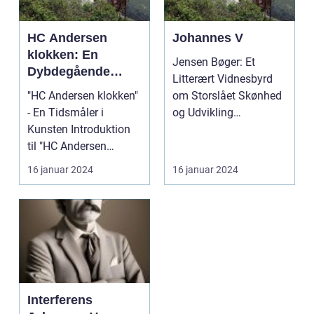
HC Andersen
Johannes V
klokken: En
Jensen Bøger: Et
Dybdegående
Litterært Vidnesbyrd
Præsentation af et
"HC Andersen klokken"
om Storslået Skønhed
Kunstværk
- En Tidsmåler i
og Udvikling
Gennem Tiden
Kunsten Introduktion
Introduktion til .
til "HC Andersen
Jensen ...
klokken" ...
16 januar 2024
16 januar 2024
Interferens