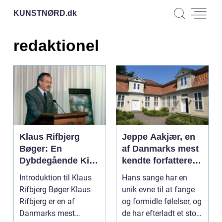
KUNSTNØRD.
dk
redaktionel
Klaus Rifbjerg
Jeppe Aakjær, en
Bøger: En
af Danmarks mest
Dybdegående Kig
kendte forfattere
på et Litterært
og digtere, er også
Introduktion til Klaus
Hans sange har en
Mesterstykke
kendt for sine
Rifbjerg Bøger Klaus
unik evne til at fange
smukke sange
Rifbjerg er en af
og formidle følelser, og
Danmarks mest
de har efterladt et stort