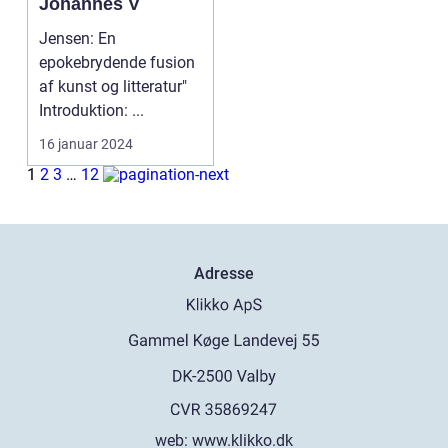
Johannes V
Jensen: En
epokebrydende fusion
af kunst og litteratur"
Introduktion: ...
16 januar 2024
1
2
3
…
12
Adresse
web:
www.klikko.dk