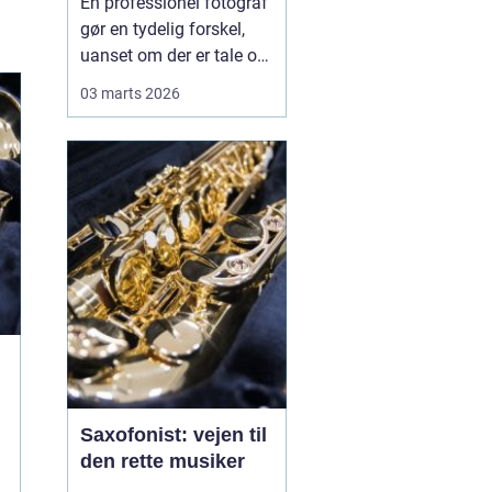
En professionel fotograf
gør en tydelig forskel,
uanset om der er tale om
et bryllup, familiebilleder,
03 marts 2026
erhvervsportrætter eller
billeder af den nyfødte.
Mange oplever, at
mobilen klarer
hverdagens snapshots
fint, men når øjeblikket
kun sker én gang, ...
Saxofonist: vejen til
den rette musiker