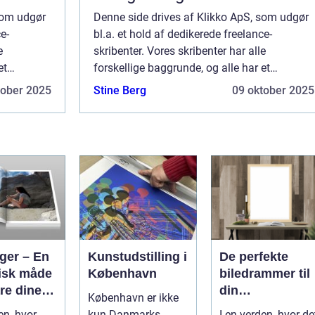
som udgør
Denne side drives af Klikko ApS, som udgør
e-
bl.a. et hold af dedikerede freelance-
e
skribenter. Vores skribenter har alle
et
forskellige baggrunde, og alle har et
id, som de
fuldtidsarbejde ved siden af den tid, som de
tober 2025
Stine Berg
09 oktober 2025
 til denne
bruger på at skrive aktuelle indlæg til denne
bl...
ger – En
Kunstudstilling i
De perfekte
tisk måde
København
biledrammer til
re dine
din
København er ikke
 på
kunstsamling
en, hvor
kun Danmarks
I en verden, hvor de