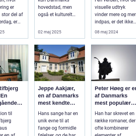
ering er
hovedstad, men
visuelle udtryk
 stor del af
også et kulturelt
vinder mere og mer
erdag, er
knudepunkt for
indpas, er det ikke
ig noget
kunstent...
overraskende, at
025
02 maj 2025
08 maj 2024
biled...
ifbjerg
Jeppe Aakjær,
Peter Høeg er e
 En
en af Danmarks
af Danmarks
gående
mest kendte
mest populære
et
forfattere og
forfattere, kend
ion til
Hans sange har en
Han har skrevet en
rt
digtere, er også
for sine
fbjerg
unik evne til at
række romaner, der
stykke
kendt for sine
spændende og
fange og formidle
ofte kombinerer
smukke sange
tankevækkende
er en af
følelser, og de har
elementer af