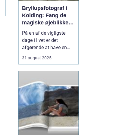
Bryllupsfotograf i
Kolding: Fang de
magiske øjeblikke
på din store dag
På en af de vigtigste
dage i livet er det
afgørende at have en
professionel
31 august 2025
bryllupsfotograf, der kan
holde de dyrebare
øjeblikke i live for evigt.
Den rette fotograf vil
fange både de små
detaljer og de store fø...