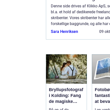
Denne side drives af Klikko ApS, 
bl.a. et hold af dedikerede freelanc
skribenter. Vores skribenter har all
forskellige baggrunde, og alle har 
fuldtidsarbejde ved siden af den t
Sara Henriksen
09 ok
bruger på at skrive aktuelle indlæg
bl...
Bryllupsfotograf
Fotobø
i Kolding: Fang
fantas
de magiske
at beva
øjeblikke på din
minder
På en af de
I en verd