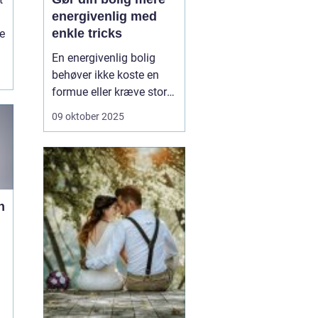
energivenlig med
enkle tricks
e
En energivenlig bolig
behøver ikke koste en
formue eller kræve store
renoveringer. Ofte ligger
09 oktober 2025
nøglen i de små,
praktiske ændringer, du
kan lave med det
samme. Det handler om
at bruge energien
n
smartere – ikke n&o...
t