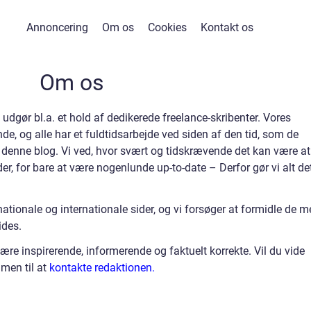
Annoncering
Om os
Cookies
Kontakt os
Om os
udgør bl.a. et hold af dedikerede freelance-skribenter. Vores
nde, og alle har et fuldtidsarbejde ved siden af den tid, som de
il denne blog. Vi ved, hvor svært og tidskrævende det kan være at
, for bare at være nogenlunde up-to-date – Derfor gør vi alt de
nationale og internationale sider, og vi forsøger at formidle de m
ides.
ære inspirerende, informerende og faktuelt korrekte. Vil du vide
men til at
kontakte redaktionen.