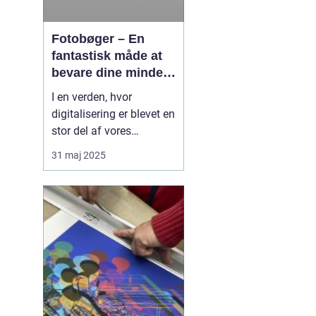
Fotobøger – En
fantastisk måde at
bevare dine minder
på
I en verden, hvor
digitalisering er blevet en
stor del af vores
hverdag, er der stadig
31 maj 2025
noget særligt ved at
holde fysiske minder i
hænderne. Fotobøger
giver en unik mulighed
for at samle og bevare
billeder på en æstetis...