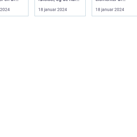
bøger
s mest
efterladt et stort
spænding, filosofi
 2024
18 januar 2024
18 januar 2024
dende
aftryk i...
og det overnat...
...