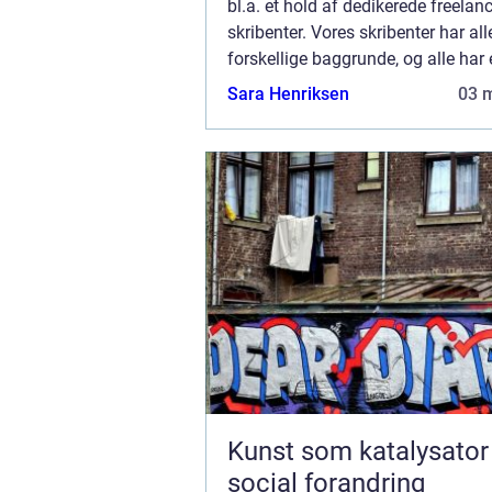
bl.a. et hold af dedikerede freelanc
skribenter. Vores skribenter har all
forskellige baggrunde, og alle har 
fuldtidsarbejde ved siden af den t
Sara Henriksen
03 
bruger på at skrive aktuelle indlæg
bl...
Kunst som katalysator
social forandring