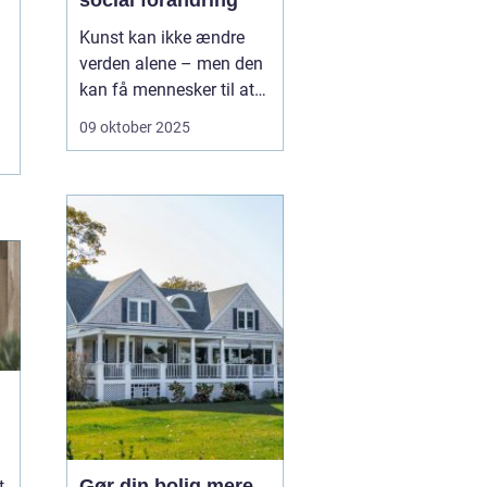
social forandring
Kunst kan ikke ændre
verden alene – men den
kan få mennesker til at
se verden på en ny
09 oktober 2025
måde.Gennem historien
har kunst været en
drivkraft for social
forandring: et sprog, der
overskrider politik, klasse
og kultur. ...
Gør din bolig mere
t