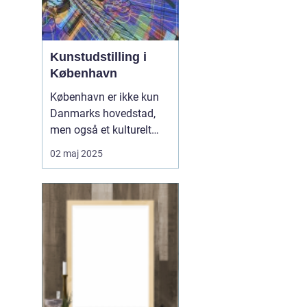
Kunstudstilling i
København
København er ikke kun
Danmarks hovedstad,
men også et kulturelt
knudepunkt for
02 maj 2025
kunstentusiaster. Byen er
berømt for sine varierede
kunstudstillinger, der
strækker sig fra moderne
til klassisk kunst. I denne
artikel udforskes...