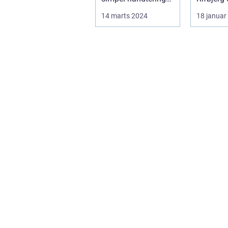
af kameraet; det ...
Danmark
14 marts 2024
18 januar
fremtræ
forfattere