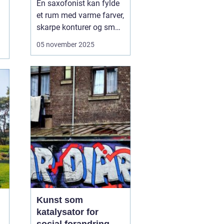
En saxofonist kan fylde
et rum med varme farver,
skarpe konturer og små
nuancer, der klæder alt
05 november 2025
fra jazz til nutidig
kunstmusik. Vi ser ofte
saxofonen som jazzens
ikon, men instrumentet
har for længst fået et
fast hjem i klass...
Kunst som
katalysator for