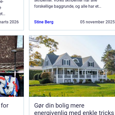
skribenter. Vores skribenter har alle
e-
forskellige baggrunde, og alle har et
e
fuldtidsarbejde ved siden af den tid, som de
et
bruger på at skrive aktuelle indlæg til denne
id, som de
marts 2026
Stine Berg
05 november 2025
bl...
 til denne
 for
Gør din bolig mere
energivenlig med enkle tricks