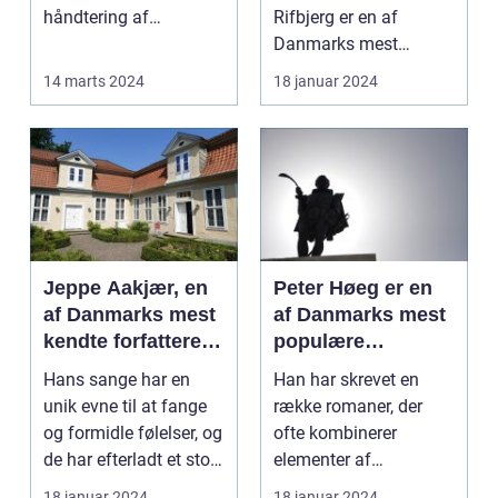
håndtering af
Rifbjerg er en af
kameraet; det ...
Danmarks mest
fremtrædende
14 marts 2024
18 januar 2024
forfattere...
Jeppe Aakjær, en
Peter Høeg er en
af Danmarks mest
af Danmarks mest
kendte forfattere
populære
og digtere, er også
forfattere, kendt
Hans sange har en
Han har skrevet en
kendt for sine
for sine
unik evne til at fange
række romaner, der
smukke sange
spændende og
og formidle følelser, og
ofte kombinerer
tankevækkende
de har efterladt et stort
elementer af
bøger
aftryk i...
spænding, filosofi og
18 januar 2024
18 januar 2024