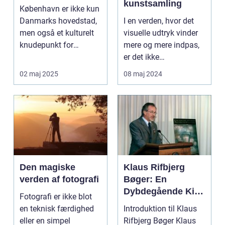
kunstsamling
København er ikke kun
Danmarks hovedstad,
I en verden, hvor det
men også et kulturelt
visuelle udtryk vinder
knudepunkt for
mere og mere indpas,
kunstent...
er det ikke
overraskende, at
02 maj 2025
08 maj 2024
biled...
Den magiske
Klaus Rifbjerg
verden af fotografi
Bøger: En
Dybdegående Kig
Fotografi er ikke blot
på et Litterært
en teknisk færdighed
Introduktion til Klaus
Mesterstykke
eller en simpel
Rifbjerg Bøger Klaus