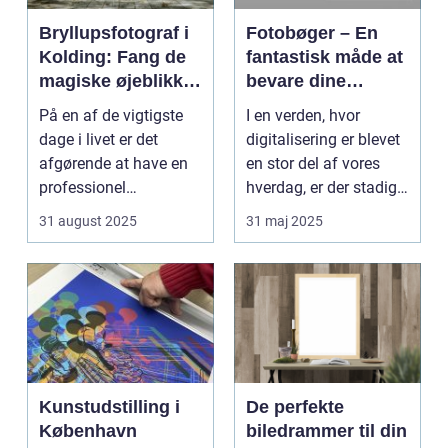
Bryllupsfotograf i
Fotobøger – En
Kolding: Fang de
fantastisk måde at
magiske øjeblikke
bevare dine
på din store dag
minder på
På en af de vigtigste
I en verden, hvor
dage i livet er det
digitalisering er blevet
afgørende at have en
en stor del af vores
professionel
hverdag, er der stadig
bryllupsfot...
noget sæ...
31 august 2025
31 maj 2025
Kunstudstilling i
De perfekte
København
biledrammer til din