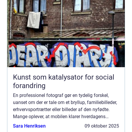
Kunst som katalysator for social
forandring
En professionel fotograf gør en tydelig forskel,
uanset om der er tale om et bryllup, familiebilleder,
erhvervsportrætter eller billeder af den nyfødte.
Mange oplever, at mobilen klarer hverdagens
snapshots fint, men når øjeblikket kun sker én
Sara Henriksen
09 oktober 2025
gang, ...