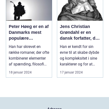
Peter Høeg er en af
Jens Christian
Danmarks mest
Grøndahl er en
populære
dansk forfatter, der
forfattere, kendt for
har efterladt et
Han har skrevet en
Han er kendt for sin
sine spændende
imponerende
række romaner, der ofte
evne til at skabe dybde
og tankevækkende
aftryk på den
kombinerer elementer
og kompleksitet i sine
bøger
danske
af spænding, filosofi
karakterer og for at
litteraturscene med
og det overnat...
udforske te...
18 januar 2024
17 januar 2024
sine mange bøger