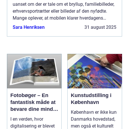
uanset om der er tale om et bryllup, familiebilleder,
erhvervsportrætter eller billeder af den nyfødte.
Mange oplever, at mobilen klarer hverdagens
snapshots fint, men når øjeblikket kun sker én
Sara Henriksen
31 august 2025
gang, ...
Fotobøger – En
Kunstudstilling i
fantastisk måde at
København
bevare dine minder
København er ikke kun
på
I en verden, hvor
Danmarks hovedstad,
digitalisering er blevet
men også et kulturelt