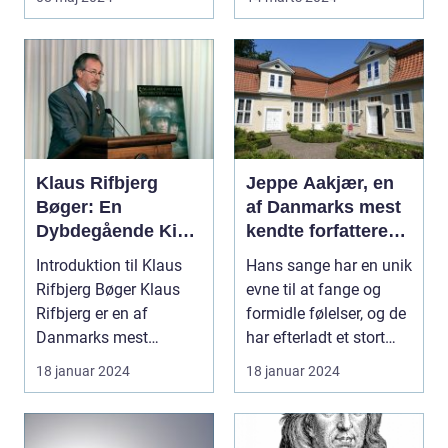
Klaus Rifbjerg
Jeppe Aakjær, en
Bøger: En
af Danmarks mest
Dybdegående Kig
kendte forfattere
på et Litterært
og digtere, er også
Introduktion til Klaus
Hans sange har en unik
Mesterstykke
kendt for sine
Rifbjerg Bøger Klaus
evne til at fange og
smukke sange
Rifbjerg er en af
formidle følelser, og de
Danmarks mest
har efterladt et stort
fremtrædende
aftryk i...
18 januar 2024
18 januar 2024
forfattere...