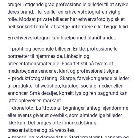
bruger i stigende grad professionelle billeder til at styrke
deres brand. Her spiller en erhvervsfotograf en vigtig
rolle. Modsat private billeder har erhvervsfoto typisk et
helt konkret formål: at sælge, informere eller bygge tillid.
En erhvervsfotograf kan hjælpe med blandt andet:
– profil- og personale billeder: Enkle, professionelle
portrætter til hjemmeside, LinkedIn og
præsentationsmateriale. Ensartet stil på tværs af
medarbejdere sender et klart og professionelt signal.
– produktfotografering: Skarpe, farvekorrigerede billeder
af produkter til webshop, katalog, sociale medier eller
annoncer. Små detaljer, korrekt lys og ren baggrund kan
løfte oplevelsen markant.
– dronefoto: Luftfotos af bygninger, anlæg, ejendomme
eller events giver et overblik, som almindelige billeder
ikke kan. Det bruges ofte i markedsføring,
præsentationer og på websites.
– messe- og reklameudstyr: Storformatprint, bannere og