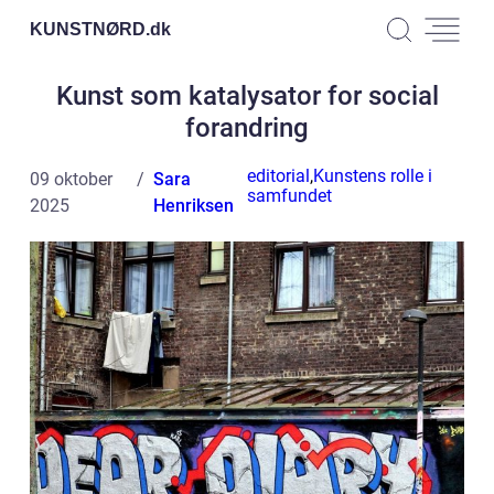
KUNSTNØRD.
dk
Kunst som katalysator for social
forandring
editorial
,
Kunstens rolle i
09 oktober
Sara
samfundet
2025
Henriksen