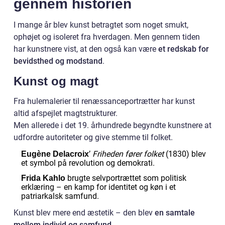
gennem historien
I mange år blev kunst betragtet som noget smukt,
ophøjet og isoleret fra hverdagen. Men gennem tiden
har kunstnere vist, at den også kan være
et redskab for
bevidsthed og modstand
.
Kunst og magt
Fra hulemalerier til renæssanceportrætter har kunst
altid afspejlet magtstrukturer.
Men allerede i det 19. århundrede begyndte kunstnere at
udfordre autoriteter og give stemme til folket.
’
Friheden fører folket
(1830) blev
Eugène Delacroix
et symbol på revolution og demokrati.
brugte selvportrættet som politisk
Frida Kahlo
erklæring – en kamp for identitet og køn i et
patriarkalsk samfund.
Kunst blev mere end æstetik – den blev
en samtale
mellem individ og samfund
.