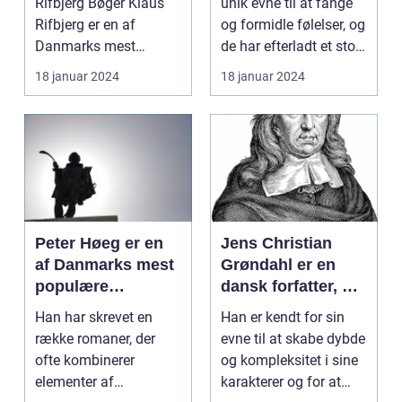
Rifbjerg Bøger Klaus
unik evne til at fange
smukke sange
Rifbjerg er en af
og formidle følelser, og
Danmarks mest
de har efterladt et stort
fremtrædende
aftryk i...
18 januar 2024
18 januar 2024
forfattere...
Peter Høeg er en
Jens Christian
af Danmarks mest
Grøndahl er en
populære
dansk forfatter, der
forfattere, kendt
har efterladt et
Han har skrevet en
Han er kendt for sin
for sine
imponerende
række romaner, der
evne til at skabe dybde
spændende og
aftryk på den
ofte kombinerer
og kompleksitet i sine
tankevækkende
danske
elementer af
karakterer og for at
bøger
litteraturscene