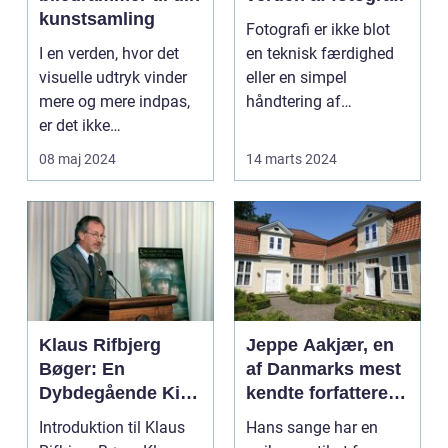
kunstsamling
Fotografi er ikke blot
I en verden, hvor det
en teknisk færdighed
visuelle udtryk vinder
eller en simpel
mere og mere indpas,
håndtering af
er det ikke
kameraet; det ...
overraskende, at
08 maj 2024
14 marts 2024
biled...
Klaus Rifbjerg
Jeppe Aakjær, en
Bøger: En
af Danmarks mest
Dybdegående Kig
kendte forfattere
på et Litterært
og digtere, er også
Introduktion til Klaus
Hans sange har en
Mesterstykke
kendt for sine