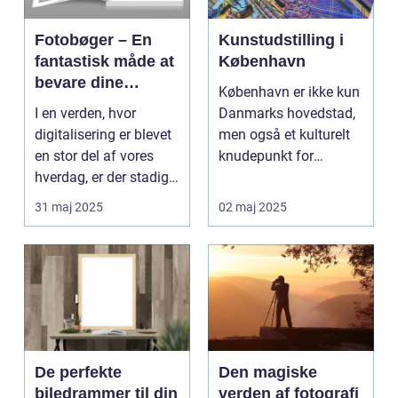
Fotobøger – En
Kunstudstilling i
fantastisk måde at
København
bevare dine
København er ikke kun
minder på
I en verden, hvor
Danmarks hovedstad,
digitalisering er blevet
men også et kulturelt
en stor del af vores
knudepunkt for
hverdag, er der stadig
kunstent...
noget sæ...
31 maj 2025
02 maj 2025
De perfekte
Den magiske
biledrammer til din
verden af fotografi