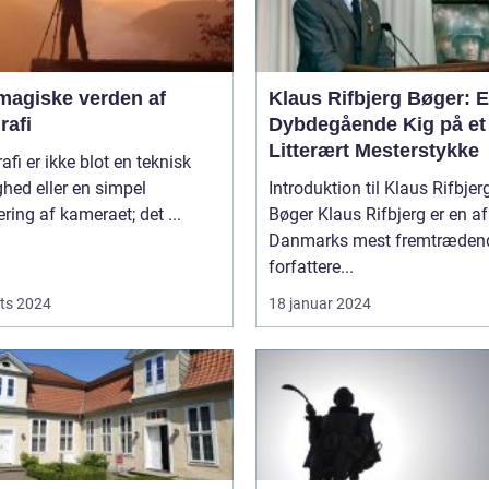
magiske verden af
Klaus Rifbjerg Bøger: 
rafi
Dybdegående Kig på et
Litterært Mesterstykke
afi er ikke blot en teknisk
hed eller en simpel
Introduktion til Klaus Rifbjer
ring af kameraet; det ...
Bøger Klaus Rifbjerg er en af
Danmarks mest fremtræden
forfattere...
ts 2024
18 januar 2024