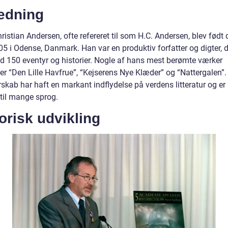
ledning
istian Andersen, ofte refereret til som H.C. Andersen, blev født 
05 i Odense, Danmark. Han var en produktiv forfatter og digter, d
d 150 eventyr og historier. Nogle af hans mest berømte værker
rer “Den Lille Havfrue”, “Kejserens Nye Klæder” og “Nattergalen”
rskab har haft en markant indflydelse på verdens litteratur og er
 til mange sprog.
orisk udvikling