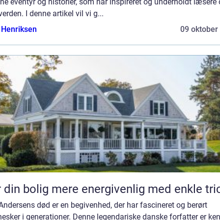
ine eventyr og historier, som har inspireret og underholdt læsere 
verden. I denne artikel vil vi g...
 Henriksen
09 oktober
 din bolig mere energivenlig med enkle tri
Andersens død er en begivenhed, der har fascineret og berørt
sker i generationer. Denne legendariske danske forfatter er ke