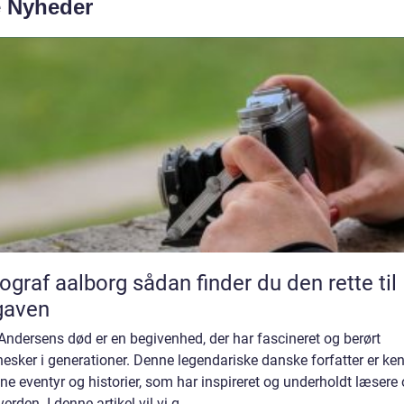
e Nyheder
aalborg sådan finder du den rette til
gaven
Andersens død er en begivenhed, der har fascineret og berørt
sker i generationer. Denne legendariske danske forfatter er ke
ine eventyr og historier, som har inspireret og underholdt læsere 
verden. I denne artikel vil vi g...