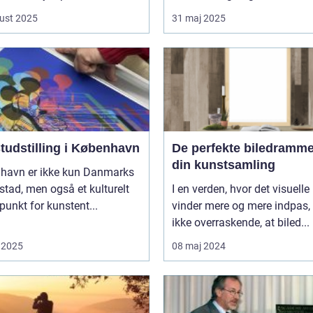
ust 2025
31 maj 2025
tudstilling i København
De perfekte biledrammer
din kunstsamling
havn er ikke kun Danmarks
tad, men også et kulturelt
I en verden, hvor det visuelle
unkt for kunstent...
vinder mere og mere indpas, 
ikke overraskende, at biled...
 2025
08 maj 2024