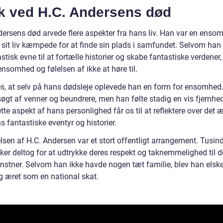
k ved H.C. Andersens død
dersens død arvede flere aspekter fra hans liv. Han var en enso
e sit liv kæmpede for at finde sin plads i samfundet. Selvom ha
stisk evne til at fortælle historier og skabe fantastiske verdener,
ensomhed og følelsen af ikke at høre til.
es, at selv på hans dødsleje oplevede han en form for ensomhed
øgt af venner og beundrere, men han følte stadig en vis fjernhed
te aspekt af hans personlighed får os til at reflektere over det 
 fantastiske eventyr og historier.
sen af H.C. Andersen var et stort offentligt arrangement. Tusind
er deltog for at udtrykke deres respekt og taknemmelighed til 
unstner. Selvom han ikke havde nogen tæt familie, blev han elske
og æret som en national skat.