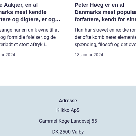
e Aakjær, en af
Peter Høeg er en af
arks mest kendte
Danmarks mest populæ
ttere og digtere, er også
forfattere, kendt for sin
t for sine smukke
spændende og
ange har en unik evne til at
Han har skrevet en række ro
e
tankevækkende bøger
og formidle følelser, og de
der ofte kombinerer elemente
erladt et stort aftryk i...
spænding, filosofi og det ove
uar 2024
18 januar 2024
Adresse