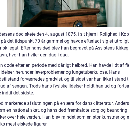
dersens død skete den 4. august 1875, i sit hjem i Rolighed i Kø
på det tidspunkt 70 år gammel og havde efterladt sig et utroligt
risk legat. Efter hans død blev han begravet på Assistens Kirkeg
vn, hvor han hviler den dag i dag.
 døde efter en periode med dårligt helbred. Han havde lidt af fl
 lidelser, herunder leverproblemer og lungetuberkulose. Hans
tilstand forværredes gradvist, og til sidst var han ikke i stand ti
d af sengen. Trods hans fysiske lidelser holdt han ud og forts
 indtil det sidste.
d markerede afslutningen på en æra for dansk litteratur. Anders
om en national skat, og hans død fremkaldte sorg og beundring
er over hele verden. Han blev mindet som en stor kunstner og e
s mest elskede figurer.