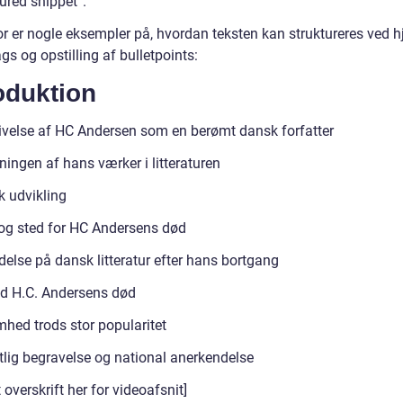
ured snippet”.
r er nogle eksempler på, hvordan teksten kan struktureres ved h
gs og opstilling af bulletpoints:
oduktion
ivelse af HC Andersen som en berømt dansk forfatter
ingen af hans værker i litteraturen
k udvikling
og sted for HC Andersens død
delse på dansk litteratur efter hans bortgang
d H.C. Andersens død
hed trods stor popularitet
tlig begravelse og national anerkendelse
 overskrift her for videoafsnit]