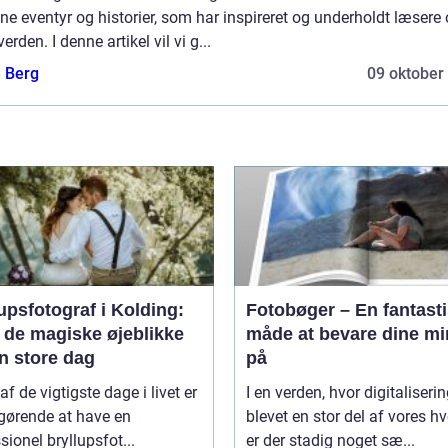
ine eventyr og historier, som har inspireret og underholdt læsere 
verden. I denne artikel vil vi g...
e Berg
09 oktober
upsfotograf i Kolding:
Fotobøger – En fantast
 de magiske øjeblikke
måde at bevare dine mi
n store dag
på
af de vigtigste dage i livet er
I en verden, hvor digitaliserin
gørende at have en
blevet en stor del af vores h
sionel bryllupsfot...
er der stadig noget sæ...