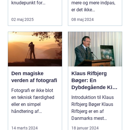
knudepunkt for
mere og mere indpas,
kunstent...
er det ikke
overraskende, at
02 maj 2025
08 maj 2024
biled...
Den magiske
Klaus Rifbjerg
verden af fotografi
Bøger: En
Dybdegående Kig
Fotografi er ikke blot
på et Litterært
en teknisk færdighed
Introduktion til Klaus
Mesterstykke
eller en simpel
Rifbjerg Bøger Klaus
håndtering af
Rifbjerg er en af
kameraet; det ...
Danmarks mest
fremtrædende
14 marts 2024
18 januar 2024