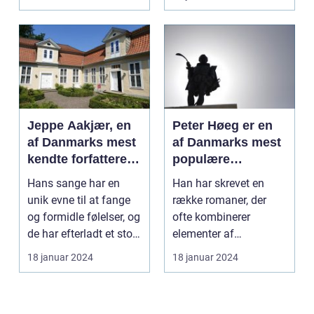
forfattere...
Jeppe Aakjær, en
Peter Høeg er en
af Danmarks mest
af Danmarks mest
kendte forfattere
populære
og digtere, er også
forfattere, kendt
Hans sange har en
Han har skrevet en
kendt for sine
for sine
unik evne til at fange
række romaner, der
smukke sange
spændende og
og formidle følelser, og
ofte kombinerer
tankevækkende
de har efterladt et stort
elementer af
bøger
aftryk i...
spænding, filosofi og
18 januar 2024
18 januar 2024
det overnat...