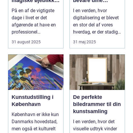
magiske øjeblikke
bevare dine
på din store dag
minder på
På en af de vigtigste
I en verden, hvor
dage i livet er det
digitalisering er blevet
afgørende at have en
en stor del af vores
professionel
hverdag, er der stadig
bryllupsfot...
noget sæ...
31 august 2025
31 maj 2025
Kunstudstilling i
De perfekte
København
biledrammer til din
kunstsamling
København er ikke kun
Danmarks hovedstad,
I en verden, hvor det
men også et kulturelt
visuelle udtryk vinder