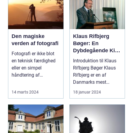
Den magiske
Klaus Rifbjerg
verden af fotografi
Bøger: En
Dybdegående Kig
Fotografi er ikke blot
på et Litterært
en teknisk færdighed
Introduktion til Klaus
Mesterstykke
eller en simpel
Rifbjerg Bøger Klaus
håndtering af
Rifbjerg er en af
kameraet; det ...
Danmarks mest
fremtrædende
14 marts 2024
18 januar 2024
forfattere...