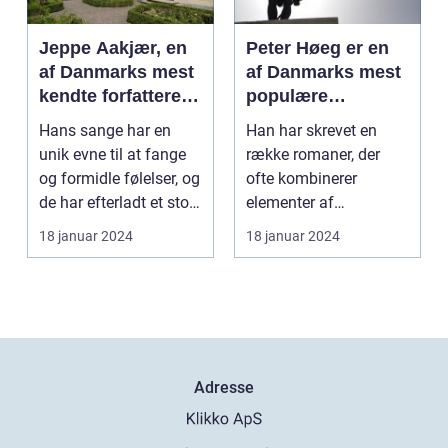
Jeppe Aakjær, en
Peter Høeg er en
af Danmarks mest
af Danmarks mest
kendte forfattere
populære
og digtere, er også
forfattere, kendt
Hans sange har en
Han har skrevet en
kendt for sine
for sine
unik evne til at fange
række romaner, der
smukke sange
spændende og
og formidle følelser, og
ofte kombinerer
tankevækkende
de har efterladt et stort
elementer af
bøger
aftryk i...
spænding, filosofi og
18 januar 2024
18 januar 2024
det overnat...
Adresse