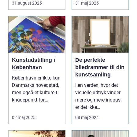
bryllupsfot...
noget sæ...
31 august 2025
31 maj 2025
Kunstudstilling i
De perfekte
København
biledrammer til din
kunstsamling
København er ikke kun
Danmarks hovedstad,
I en verden, hvor det
men også et kulturelt
visuelle udtryk vinder
knudepunkt for
mere og mere indpas,
kunstent...
er det ikke
overraskende, at
02 maj 2025
08 maj 2024
biled...