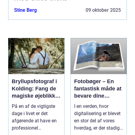
Stine Berg
09 oktober 2025
Bryllupsfotograf i
Fotobøger – En
Kolding: Fang de
fantastisk måde at
magiske øjeblikke
bevare dine
på din store dag
minder på
På en af de vigtigste
I en verden, hvor
dage i livet er det
digitalisering er blevet
afgørende at have en
en stor del af vores
professionel
hverdag, er der stadig