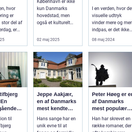
København er ikke
 på
kunstsamling
en, hvor
kun Danmarks
I en verden, hvor de
ering er
hovedstad, men
visuelle udtryk
 stor del af
også et kulturelt
vinder mere og mer
erdag, er
knudepunkt for
indpas, er det ikke
ig noget
kunstent...
overraskende, at
025
02 maj 2025
08 maj 2024
biled...
ifbjerg
Jeppe Aakjær,
Peter Høeg er e
 En
en af Danmarks
af Danmarks
gående
mest kendte
mest populære
et
forfattere og
forfattere, kend
ion til
Hans sange har en
Han har skrevet en
rt
digtere, er også
for sine
fbjerg
unik evne til at
række romaner, der
stykke
kendt for sine
spændende og