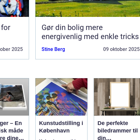
 for
Gør din bolig mere
energivenlig med enkle tricks
tober 2025
Stine Berg
09 oktober 2025
ger – En
Kunstudstilling i
De perfekte
tisk måde
København
biledrammer til
re dine
din