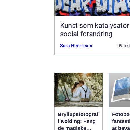
Kunst som katalysator
social forandring
Sara Henriksen
09 ok
Bryllupsfotograf
Fotobø
i Kolding: Fang
fantas
de magiske
at beva