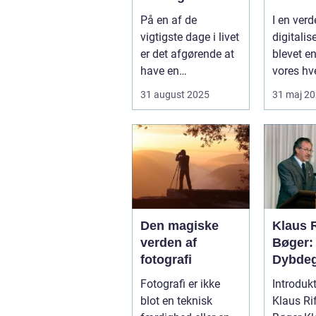
øjeblikke på din
minder
På en af de
I en verd
store dag
vigtigste dage i livet
digitalis
er det afgørende at
blevet en
have en
vores hv
professionel
der stad
31 august 2025
31 maj 2
bryllupsfot...
sæ...
Den magiske
Klaus R
verden af
Bøger:
fotografi
Dybde
Kig på 
Fotografi er ikke
Introdukt
Litteræ
blot en teknisk
Klaus Ri
Mester