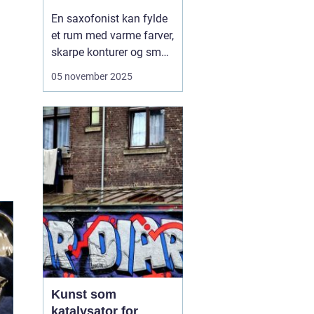
En saxofonist kan fylde
et rum med varme farver,
skarpe konturer og små
nuancer, der klæder alt
05 november 2025
fra jazz til nutidig
kunstmusik. Vi ser ofte
saxofonen som jazzens
ikon, men instrumentet
har for længst fået et
fast hjem i klass...
Kunst som
katalysator for