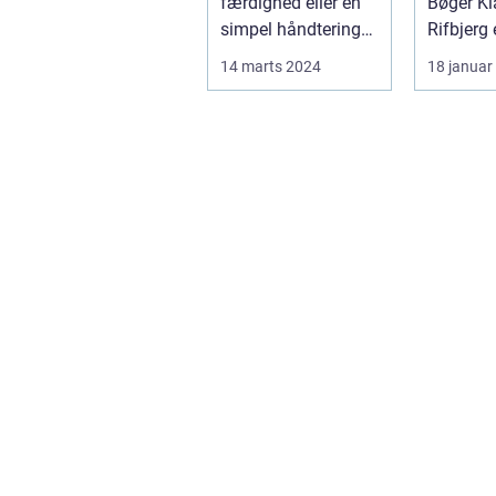
færdighed eller en
Bøger Klaus
simpel håndtering
Rifbjerg 
af kameraet; det ...
Danmark
14 marts 2024
18 januar
fremtræ
forfattere