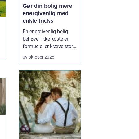
Gør din bolig mere
energivenlig med
enkle tricks
En energivenlig bolig
behøver ikke koste en
formue eller kræve store
renoveringer. Ofte ligger
09 oktober 2025
nøglen i de små,
praktiske ændringer, du
kan lave med det
samme. Det handler om
at bruge energien
smartere – ikke n&o...