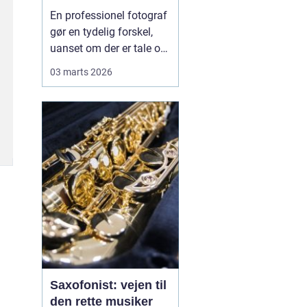
En professionel fotograf
gør en tydelig forskel,
uanset om der er tale om
et bryllup, familiebilleder,
03 marts 2026
erhvervsportrætter eller
billeder af den nyfødte.
Mange oplever, at
mobilen klarer
hverdagens snapshots
fint, men når øjeblikket
kun sker én gang, ...
Saxofonist: vejen til
den rette musiker