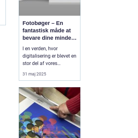
Fotobøger – En
fantastisk måde at
bevare dine minder
på
I en verden, hvor
digitalisering er blevet en
stor del af vores
hverdag, er der stadig
31 maj 2025
noget særligt ved at
holde fysiske minder i
hænderne. Fotobøger
giver en unik mulighed
for at samle og bevare
billeder på en æstetis...