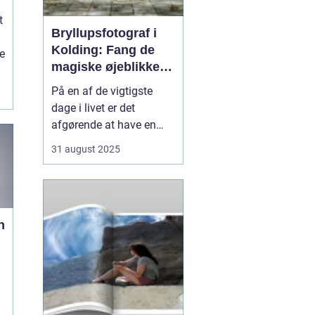
t
Bryllupsfotograf i
Kolding: Fang de
e
magiske øjeblikke
på din store dag
På en af de vigtigste
dage i livet er det
afgørende at have en
professionel
31 august 2025
bryllupsfotograf, der kan
holde de dyrebare
øjeblikke i live for evigt.
Den rette fotograf vil
n
fange både de små
detaljer og de store fø...
t