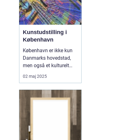
Kunstudstilling i
København
København er ikke kun
Danmarks hovedstad,
men også et kulturelt
knudepunkt for
02 maj 2025
kunstentusiaster. Byen er
berømt for sine varierede
kunstudstillinger, der
strækker sig fra moderne
til klassisk kunst. I denne
artikel udforskes...