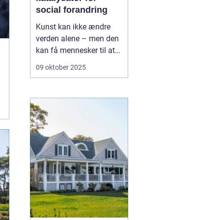
social forandring
Kunst kan ikke ændre
verden alene – men den
kan få mennesker til at
se verden på en ny
09 oktober 2025
måde.Gennem historien
har kunst været en
drivkraft for social
forandring: et sprog, der
overskrider politik, klasse
og kultur. ...