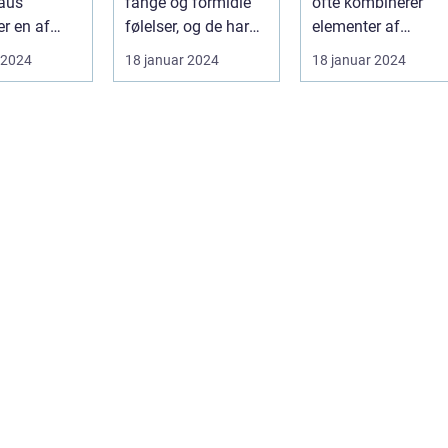
fange og formidle
ofte kombinerer
smukke sange
tankevækkende
er en af
følelser, og de har
elementer af
bøger
s mest
efterladt et stort
spænding, filosofi
 2024
18 januar 2024
18 januar 2024
dende
aftryk i...
og det overnat...
...