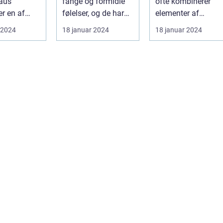
fange og formidle
ofte kombinerer
smukke sange
tankevækkende
er en af
følelser, og de har
elementer af
bøger
s mest
efterladt et stort
spænding, filosofi
 2024
18 januar 2024
18 januar 2024
dende
aftryk i...
og det overnat...
...