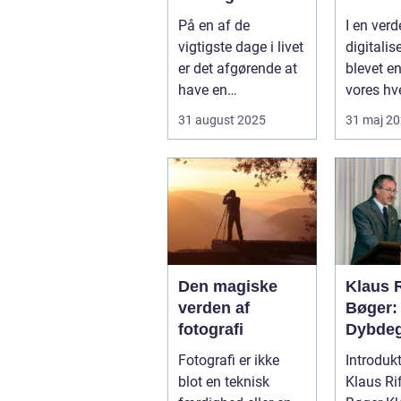
øjeblikke på din
minder
På en af de
I en verd
store dag
vigtigste dage i livet
digitalis
er det afgørende at
blevet en
have en
vores hv
professionel
der stad
31 august 2025
31 maj 2
bryllupsfot...
sæ...
Den magiske
Klaus R
verden af
Bøger:
fotografi
Dybde
Kig på 
Fotografi er ikke
Introdukt
Litteræ
blot en teknisk
Klaus Ri
Mester