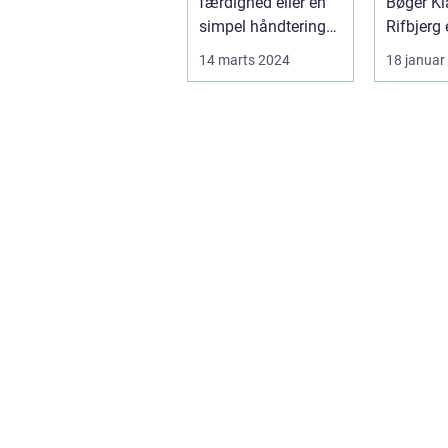
færdighed eller en
Bøger Klaus
simpel håndtering
Rifbjerg 
af kameraet; det ...
Danmark
14 marts 2024
18 januar
fremtræ
forfattere