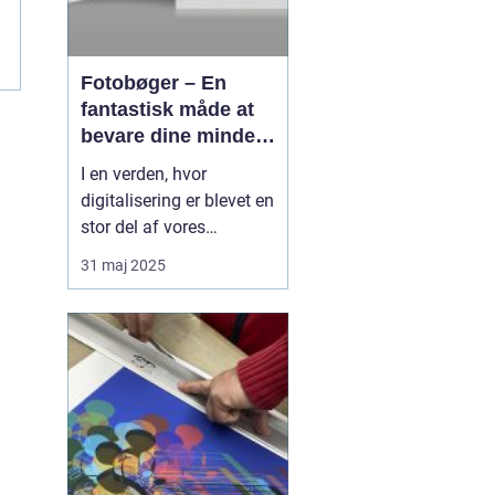
Fotobøger – En
fantastisk måde at
bevare dine minder
på
I en verden, hvor
digitalisering er blevet en
stor del af vores
hverdag, er der stadig
31 maj 2025
noget særligt ved at
holde fysiske minder i
hænderne. Fotobøger
giver en unik mulighed
for at samle og bevare
billeder på en æstetis...