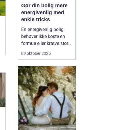
Gør din bolig mere
energivenlig med
enkle tricks
En energivenlig bolig
behøver ikke koste en
formue eller kræve store
renoveringer. Ofte ligger
09 oktober 2025
nøglen i de små,
praktiske ændringer, du
kan lave med det
samme. Det handler om
at bruge energien
smartere – ikke n&o...