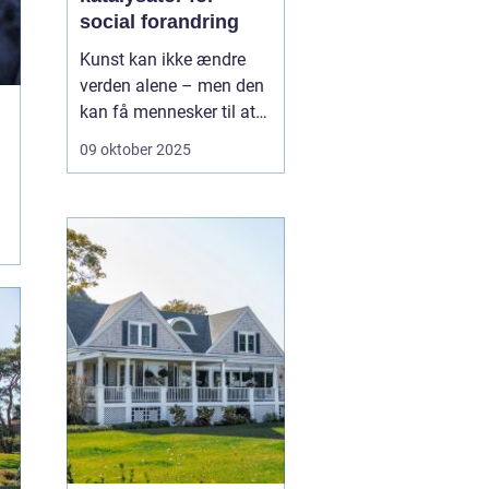
social forandring
Kunst kan ikke ændre
verden alene – men den
kan få mennesker til at
se verden på en ny
09 oktober 2025
måde.Gennem historien
har kunst været en
drivkraft for social
forandring: et sprog, der
overskrider politik, klasse
og kultur. ...