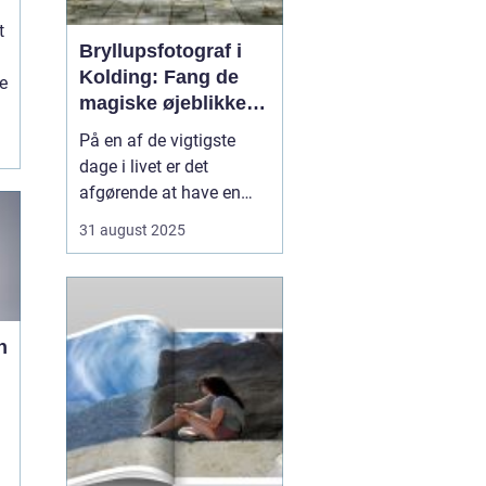
t
Bryllupsfotograf i
Kolding: Fang de
e
magiske øjeblikke
på din store dag
På en af de vigtigste
dage i livet er det
afgørende at have en
professionel
31 august 2025
bryllupsfotograf, der kan
holde de dyrebare
øjeblikke i live for evigt.
Den rette fotograf vil
n
fange både de små
detaljer og de store fø...
t