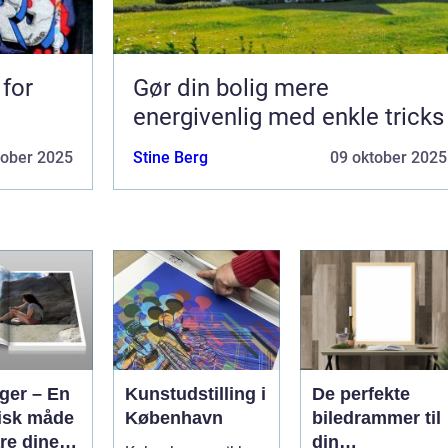
 for
Gør din bolig mere
energivenlig med enkle tricks
tober 2025
Stine Berg
09 oktober 2025
ger – En
Kunstudstilling i
De perfekte
tisk måde
København
biledrammer til
re dine
din