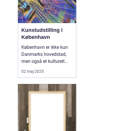
Kunstudstilling i
København
København er ikke kun
Danmarks hovedstad,
men også et kulturelt
knudepunkt for
02 maj 2025
kunstentusiaster. Byen er
berømt for sine varierede
kunstudstillinger, der
strækker sig fra moderne
til klassisk kunst. I denne
artikel udforskes...