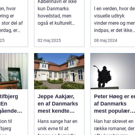
København er ikke
 på
kunstsamling
en, hvor
kun Danmarks
I en verden, hvor de
ering er
hovedstad, men
visuelle udtryk
 stor del af
også et kulturelt
vinder mere og mer
erdag, er
knudepunkt for
indpas, er det ikke
ig noget
kunstent...
overraskende, at
025
02 maj 2025
08 maj 2024
biled...
ifbjerg
Jeppe Aakjær,
Peter Høeg er e
 En
en af Danmarks
af Danmarks
gående
mest kendte
mest populære
et
forfattere og
forfattere, kend
ion til
Hans sange har en
Han har skrevet en
rt
digtere, er også
for sine
fbjerg
unik evne til at
række romaner, der
stykke
kendt for sine
spændende og