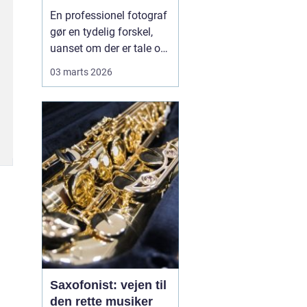
En professionel fotograf
gør en tydelig forskel,
uanset om der er tale om
et bryllup, familiebilleder,
03 marts 2026
erhvervsportrætter eller
billeder af den nyfødte.
Mange oplever, at
mobilen klarer
hverdagens snapshots
fint, men når øjeblikket
kun sker én gang, ...
Saxofonist: vejen til
den rette musiker