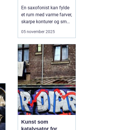
En saxofonist kan fylde
et rum med varme farver,
skarpe konturer og små
nuancer, der klæder alt
05 november 2025
fra jazz til nutidig
kunstmusik. Vi ser ofte
saxofonen som jazzens
ikon, men instrumentet
har for længst fået et
fast hjem i klass...
Kunst som
katalysator for