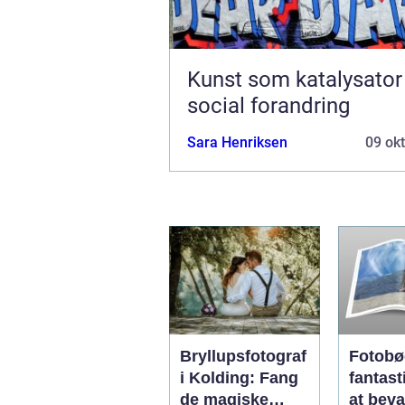
Kunst som katalysator
social forandring
Sara Henriksen
09 ok
Bryllupsfotograf
Fotobø
i Kolding: Fang
fantas
de magiske
at beva