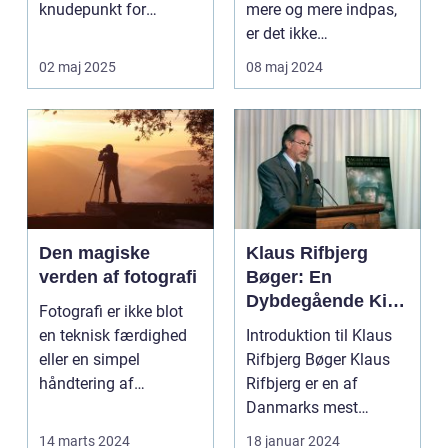
knudepunkt for
mere og mere indpas,
kunstent...
er det ikke
overraskende, at
02 maj 2025
08 maj 2024
biled...
Den magiske
Klaus Rifbjerg
verden af fotografi
Bøger: En
Dybdegående Kig
Fotografi er ikke blot
på et Litterært
en teknisk færdighed
Introduktion til Klaus
Mesterstykke
eller en simpel
Rifbjerg Bøger Klaus
håndtering af
Rifbjerg er en af
kameraet; det ...
Danmarks mest
fremtrædende
14 marts 2024
18 januar 2024