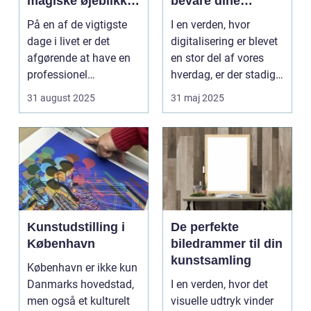
magiske øjeblikke
bevare dine
på din store dag
minder på
På en af de vigtigste
I en verden, hvor
dage i livet er det
digitalisering er blevet
afgørende at have en
en stor del af vores
professionel
hverdag, er der stadig
bryllupsfot...
noget sæ...
31 august 2025
31 maj 2025
Kunstudstilling i
De perfekte
København
biledrammer til din
kunstsamling
København er ikke kun
Danmarks hovedstad,
I en verden, hvor det
men også et kulturelt
visuelle udtryk vinder