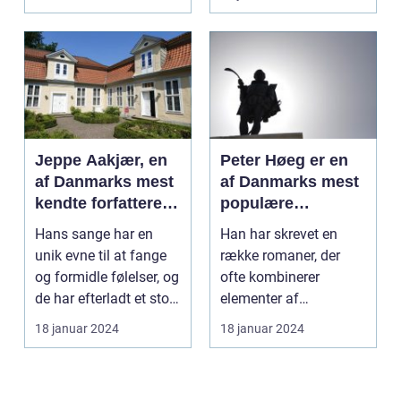
forfattere...
Jeppe Aakjær, en
Peter Høeg er en
af Danmarks mest
af Danmarks mest
kendte forfattere
populære
og digtere, er også
forfattere, kendt
Hans sange har en
Han har skrevet en
kendt for sine
for sine
unik evne til at fange
række romaner, der
smukke sange
spændende og
og formidle følelser, og
ofte kombinerer
tankevækkende
de har efterladt et stort
elementer af
bøger
aftryk i...
spænding, filosofi og
18 januar 2024
18 januar 2024
det overnat...