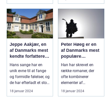
forfattere...
Jeppe Aakjær, en
Peter Høeg er en
af Danmarks mest
af Danmarks mest
kendte forfattere
populære
og digtere, er også
forfattere, kendt
Hans sange har en
Han har skrevet en
kendt for sine
for sine
unik evne til at fange
række romaner, der
smukke sange
spændende og
og formidle følelser, og
ofte kombinerer
tankevækkende
de har efterladt et stort
elementer af
bøger
aftryk i...
spænding, filosofi og
18 januar 2024
18 januar 2024
det overnat...