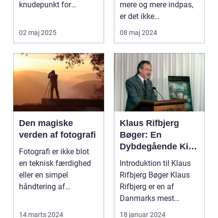
knudepunkt for
mere og mere indpas,
kunstent...
er det ikke
overraskende, at
02 maj 2025
08 maj 2024
biled...
Den magiske
Klaus Rifbjerg
verden af fotografi
Bøger: En
Dybdegående Kig
Fotografi er ikke blot
på et Litterært
en teknisk færdighed
Introduktion til Klaus
Mesterstykke
eller en simpel
Rifbjerg Bøger Klaus
håndtering af
Rifbjerg er en af
kameraet; det ...
Danmarks mest
fremtrædende
14 marts 2024
18 januar 2024