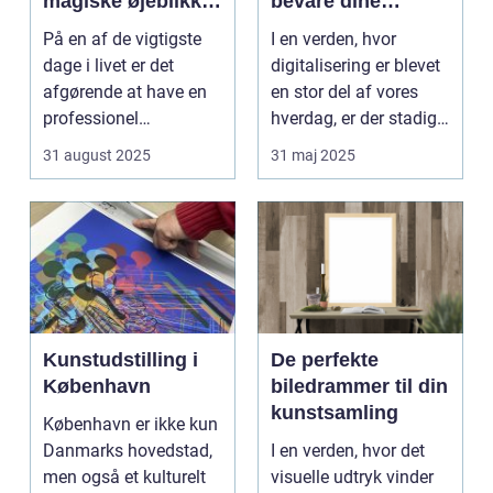
magiske øjeblikke
bevare dine
på din store dag
minder på
På en af de vigtigste
I en verden, hvor
dage i livet er det
digitalisering er blevet
afgørende at have en
en stor del af vores
professionel
hverdag, er der stadig
bryllupsfot...
noget sæ...
31 august 2025
31 maj 2025
Kunstudstilling i
De perfekte
København
biledrammer til din
kunstsamling
København er ikke kun
Danmarks hovedstad,
I en verden, hvor det
men også et kulturelt
visuelle udtryk vinder