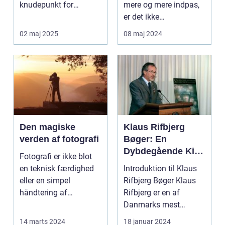
knudepunkt for
mere og mere indpas,
kunstent...
er det ikke
overraskende, at
02 maj 2025
08 maj 2024
biled...
Den magiske
Klaus Rifbjerg
verden af fotografi
Bøger: En
Dybdegående Kig
Fotografi er ikke blot
på et Litterært
en teknisk færdighed
Introduktion til Klaus
Mesterstykke
eller en simpel
Rifbjerg Bøger Klaus
håndtering af
Rifbjerg er en af
kameraet; det ...
Danmarks mest
fremtrædende
14 marts 2024
18 januar 2024