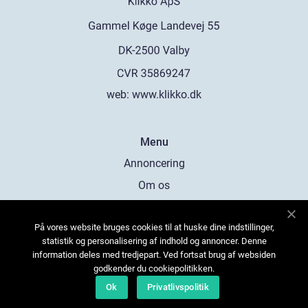
web:
www.klikko.dk
Menu
Annoncering
Om os
Cookies
På vores website bruges cookies til at huske dine indstillinger,
Kontakt os
statistik og personalisering af indhold og annoncer. Denne
Sitemap
information deles med tredjepart. Ved fortsat brug af websiden
godkender du cookiepolitikken.
Ok
Privatlivspolitik