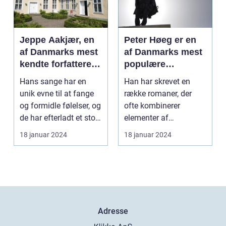
Jeppe Aakjær, en
Peter Høeg er en
af Danmarks mest
af Danmarks mest
kendte forfattere
populære
og digtere, er også
forfattere, kendt
Hans sange har en
Han har skrevet en
kendt for sine
for sine
unik evne til at fange
række romaner, der
smukke sange
spændende og
og formidle følelser, og
ofte kombinerer
tankevækkende
de har efterladt et stort
elementer af
bøger
aftryk i...
spænding, filosofi og
18 januar 2024
18 januar 2024
det overnat...
Adresse