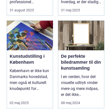
professionel
hverdag, er der stadig
bryllupsfot...
noget sæ...
31 august 2025
31 maj 2025
Kunstudstilling i
De perfekte
København
biledrammer til din
kunstsamling
København er ikke kun
Danmarks hovedstad,
I en verden, hvor det
men også et kulturelt
visuelle udtryk vinder
knudepunkt for
mere og mere indpas,
kunstent...
er det ikke
overraskende, at
02 maj 2025
08 maj 2024
biled...