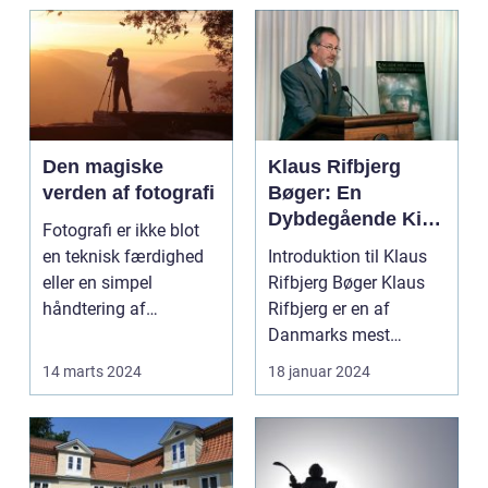
Den magiske
Klaus Rifbjerg
verden af fotografi
Bøger: En
Dybdegående Kig
Fotografi er ikke blot
på et Litterært
en teknisk færdighed
Introduktion til Klaus
Mesterstykke
eller en simpel
Rifbjerg Bøger Klaus
håndtering af
Rifbjerg er en af
kameraet; det ...
Danmarks mest
fremtrædende
14 marts 2024
18 januar 2024
forfattere...