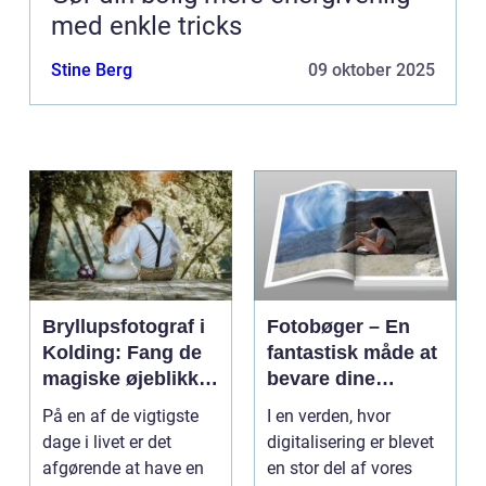
med enkle tricks
Stine Berg
09 oktober 2025
Bryllupsfotograf i
Fotobøger – En
Kolding: Fang de
fantastisk måde at
magiske øjeblikke
bevare dine
på din store dag
minder på
På en af de vigtigste
I en verden, hvor
dage i livet er det
digitalisering er blevet
afgørende at have en
en stor del af vores