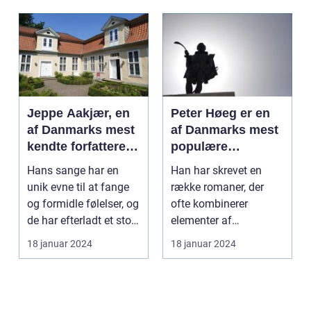
Jeppe Aakjær, en
Peter Høeg er en
af Danmarks mest
af Danmarks mest
kendte forfattere
populære
og digtere, er også
forfattere, kendt
Hans sange har en
Han har skrevet en
kendt for sine
for sine
unik evne til at fange
række romaner, der
smukke sange
spændende og
og formidle følelser, og
ofte kombinerer
tankevækkende
de har efterladt et stort
elementer af
bøger
aftryk i...
spænding, filosofi og
18 januar 2024
18 januar 2024
det overnat...