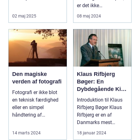
kunstent...
er det ikke
overraskende, at
02 maj 2025
08 maj 2024
biled...
Den magiske
Klaus Rifbjerg
verden af fotografi
Bøger: En
Dybdegående Kig
Fotografi er ikke blot
på et Litterært
en teknisk færdighed
Introduktion til Klaus
Mesterstykke
eller en simpel
Rifbjerg Bøger Klaus
håndtering af
Rifbjerg er en af
kameraet; det ...
Danmarks mest
fremtrædende
14 marts 2024
18 januar 2024
forfattere...