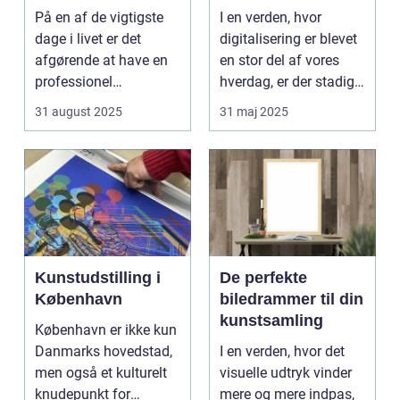
på din store dag
minder på
På en af de vigtigste
I en verden, hvor
dage i livet er det
digitalisering er blevet
afgørende at have en
en stor del af vores
professionel
hverdag, er der stadig
bryllupsfot...
noget sæ...
31 august 2025
31 maj 2025
Kunstudstilling i
De perfekte
København
biledrammer til din
kunstsamling
København er ikke kun
Danmarks hovedstad,
I en verden, hvor det
men også et kulturelt
visuelle udtryk vinder
knudepunkt for
mere og mere indpas,