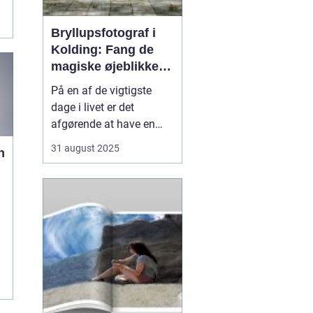
Bryllupsfotograf i
Kolding: Fang de
magiske øjeblikke
på din store dag
På en af de vigtigste
dage i livet er det
afgørende at have en
professionel
31 august 2025
n
bryllupsfotograf, der kan
holde de dyrebare
øjeblikke i live for evigt.
t
Den rette fotograf vil
fange både de små
detaljer og de store fø...