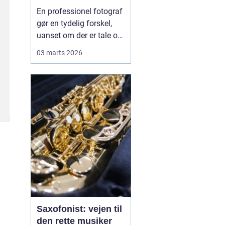
En professionel fotograf
gør en tydelig forskel,
uanset om der er tale om
et bryllup, familiebilleder,
03 marts 2026
erhvervsportrætter eller
billeder af den nyfødte.
Mange oplever, at
mobilen klarer
hverdagens snapshots
fint, men når øjeblikket
kun sker én gang, ...
Saxofonist: vejen til
den rette musiker