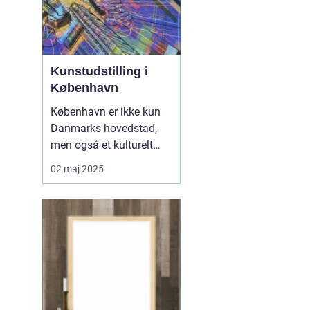
Kunstudstilling i
København
København er ikke kun
Danmarks hovedstad,
men også et kulturelt
knudepunkt for
02 maj 2025
kunstentusiaster. Byen er
berømt for sine varierede
kunstudstillinger, der
strækker sig fra moderne
til klassisk kunst. I denne
artikel udforskes...