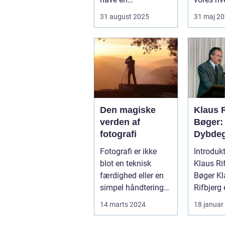
professionel
der stad
31 august 2025
31 maj 2
bryllupsfot...
sæ...
Den magiske
Klaus R
verden af
Bøger:
fotografi
Dybde
Kig på 
Fotografi er ikke
Introdukt
Litteræ
blot en teknisk
Klaus Ri
Mester
færdighed eller en
Bøger Klaus
simpel håndtering
Rifbjerg 
af kameraet; det ...
Danmark
14 marts 2024
18 januar
fremtræ
forfattere