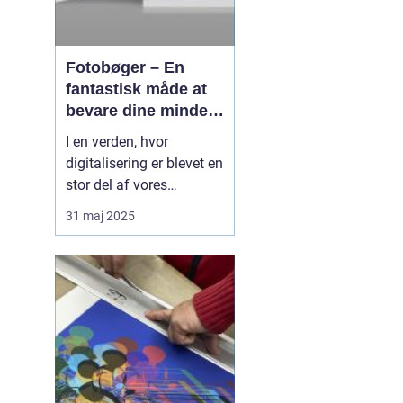
Fotobøger – En
fantastisk måde at
bevare dine minder
på
I en verden, hvor
digitalisering er blevet en
stor del af vores
hverdag, er der stadig
31 maj 2025
noget særligt ved at
holde fysiske minder i
hænderne. Fotobøger
giver en unik mulighed
for at samle og bevare
billeder på en æstetis...