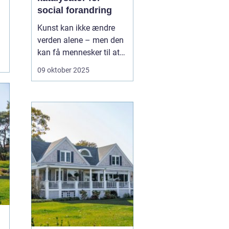
social forandring
Kunst kan ikke ændre
verden alene – men den
kan få mennesker til at
se verden på en ny
09 oktober 2025
måde.Gennem historien
har kunst været en
drivkraft for social
forandring: et sprog, der
overskrider politik, klasse
og kultur. ...