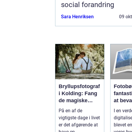
social forandring
Sara Henriksen
09 ok
Bryllupsfotograf
Fotobø
i Kolding: Fang
fantas
de magiske
at beva
øjeblikke på din
minder
På en af de
I en verd
store dag
vigtigste dage i livet
digitalis
er det afgørende at
blevet en
have en
vores hv