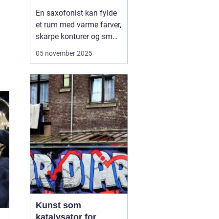
En saxofonist kan fylde
et rum med varme farver,
skarpe konturer og små
nuancer, der klæder alt
05 november 2025
fra jazz til nutidig
kunstmusik. Vi ser ofte
saxofonen som jazzens
ikon, men instrumentet
har for længst fået et
fast hjem i klass...
Kunst som
katalysator for