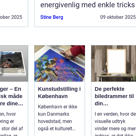
energivenlig med enkle tricks
tober 2025
Stine Berg
09 oktober 2025
ger – En
Kunstudstilling i
De perfekte
tisk måde
København
biledrammer til
re dine
din
København er ikke
 på
kunstsamling
en, hvor
kun Danmarks
I en verden, hvor de
ering er
hovedstad, men
visuelle udtryk
 stor del af
også et kulturelt
vinder mere og mer
erdag, er
knudepunkt for
indpas, er det ikke