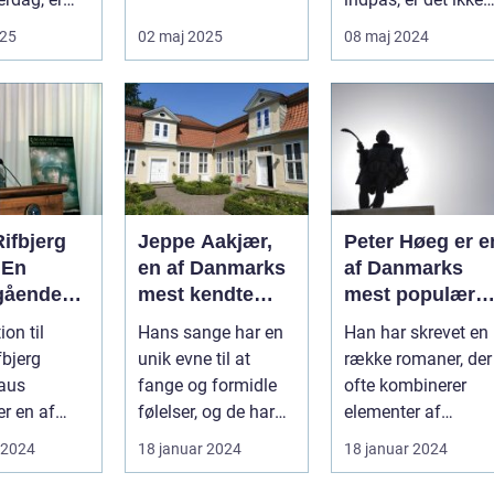
ig noget
kunstent...
overraskende, at
025
02 maj 2025
08 maj 2024
biled...
ifbjerg
Jeppe Aakjær,
Peter Høeg er e
 En
en af Danmarks
af Danmarks
gående
mest kendte
mest populære
et
forfattere og
forfattere, kend
ion til
Hans sange har en
Han har skrevet en
rt
digtere, er også
for sine
fbjerg
unik evne til at
række romaner, der
stykke
kendt for sine
spændende og
fange og formidle
ofte kombinerer
smukke sange
tankevækkende
er en af
følelser, og de har
elementer af
bøger
s mest
efterladt et stort
spænding, filosofi
 2024
18 januar 2024
18 januar 2024
dende
aftryk i...
og det overnat...
...