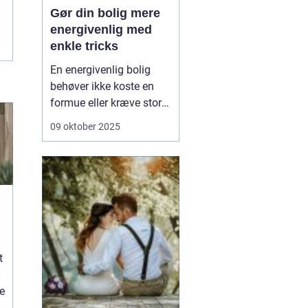
Gør din bolig mere
energivenlig med
enkle tricks
En energivenlig bolig
behøver ikke koste en
formue eller kræve store
renoveringer. Ofte ligger
09 oktober 2025
nøglen i de små,
praktiske ændringer, du
kan lave med det
samme. Det handler om
at bruge energien
smartere – ikke n&o...
t
e