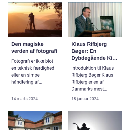
Den magiske
Klaus Rifbjerg
verden af fotografi
Bøger: En
Dybdegående Kig
Fotografi er ikke blot
på et Litterært
en teknisk færdighed
Introduktion til Klaus
Mesterstykke
eller en simpel
Rifbjerg Bøger Klaus
håndtering af
Rifbjerg er en af
kameraet; det ...
Danmarks mest
fremtrædende
14 marts 2024
18 januar 2024
forfattere...