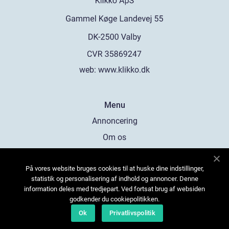
web:
www.klikko.dk
Menu
Annoncering
Om os
Cookies
På vores website bruges cookies til at huske dine indstillinger,
Kontakt os
statistik og personalisering af indhold og annoncer. Denne
Sitemap
information deles med tredjepart. Ved fortsat brug af websiden
godkender du cookiepolitikken.
Ok
Privatlivspolitik