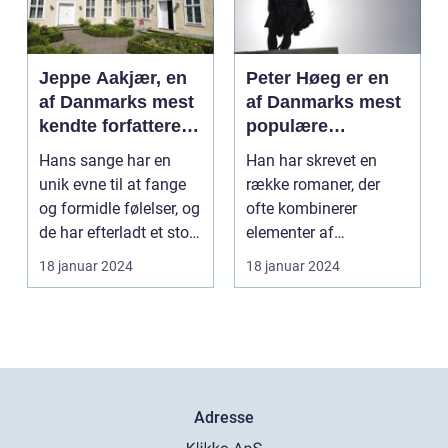
Jeppe Aakjær, en
Peter Høeg er en
af Danmarks mest
af Danmarks mest
kendte forfattere
populære
og digtere, er også
forfattere, kendt
Hans sange har en
Han har skrevet en
kendt for sine
for sine
unik evne til at fange
række romaner, der
smukke sange
spændende og
og formidle følelser, og
ofte kombinerer
tankevækkende
de har efterladt et stort
elementer af
bøger
aftryk i...
spænding, filosofi og
18 januar 2024
18 januar 2024
det overnat...
Adresse