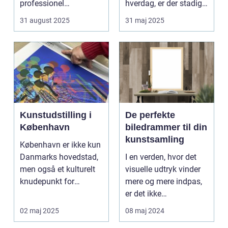
professionel
hverdag, er der stadig
bryllupsfot...
noget sæ...
31 august 2025
31 maj 2025
Kunstudstilling i
De perfekte
København
biledrammer til din
kunstsamling
København er ikke kun
Danmarks hovedstad,
I en verden, hvor det
men også et kulturelt
visuelle udtryk vinder
knudepunkt for
mere og mere indpas,
kunstent...
er det ikke
overraskende, at
02 maj 2025
08 maj 2024
biled...