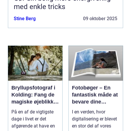
med enkle tricks
Stine Berg
09 oktober 2025
Bryllupsfotograf i
Fotobøger – En
Kolding: Fang de
fantastisk måde at
magiske øjeblikke
bevare dine
på din store dag
minder på
På en af de vigtigste
I en verden, hvor
dage i livet er det
digitalisering er blevet
afgørende at have en
en stor del af vores