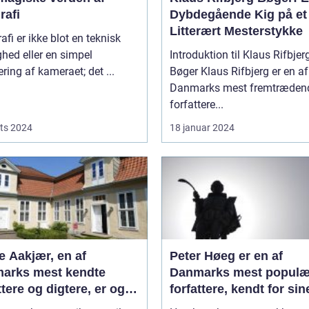
rafi
Dybdegående Kig på et
Litterært Mesterstykke
afi er ikke blot en teknisk
hed eller en simpel
Introduktion til Klaus Rifbjer
ring af kameraet; det ...
Bøger Klaus Rifbjerg er en af
Danmarks mest fremtræden
forfattere...
ts 2024
18 januar 2024
e Aakjær, en af
Peter Høeg er en af
arks mest kendte
Danmarks mest populæ
ttere og digtere, er også
forfattere, kendt for sin
t for sine smukke
spændende og