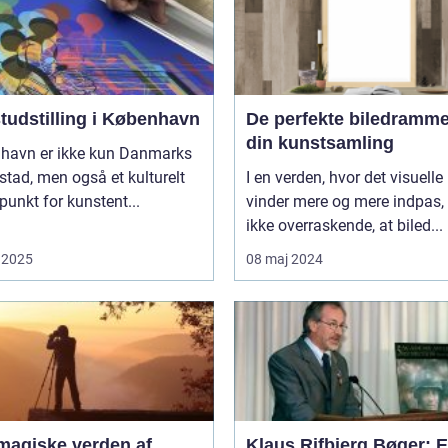
tudstilling i København
De perfekte biledrammer
din kunstsamling
havn er ikke kun Danmarks
tad, men også et kulturelt
I en verden, hvor det visuelle
unkt for kunstent...
vinder mere og mere indpas, 
ikke overraskende, at biled...
 2025
08 maj 2024
magiske verden af
Klaus Rifbjerg Bøger: 