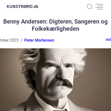
KUNSTNØRD.
dk
Benny Andersen: Digteren, Sangeren og
Folkekærligheden
red
ember 2023
Peter Mortensen