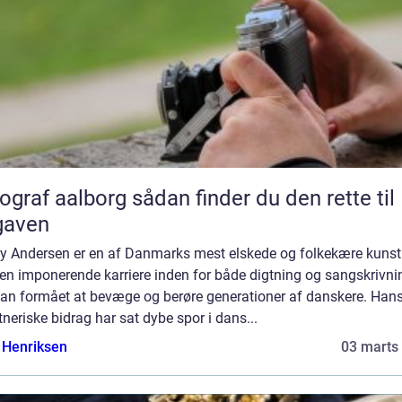
aalborg sådan finder du den rette til
gaven
y Andersen er en af Danmarks mest elskede og folkekære kunst
en imponerende karriere inden for både digtning og sangskrivni
han formået at bevæge og berøre generationer af danskere. Han
neriske bidrag har sat dybe spor i dans...
 Henriksen
03 marts