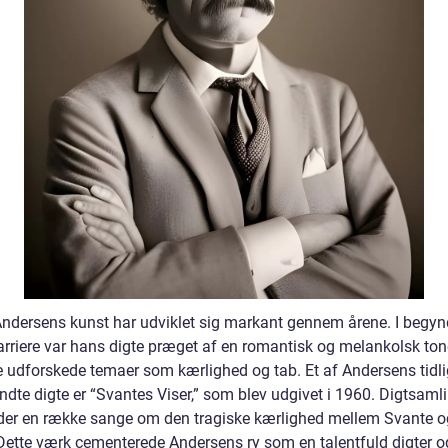
ndersens kunst har udviklet sig markant gennem årene. I begyn
karriere var hans digte præget af en romantisk og melankolsk ton
e udforskede temaer som kærlighed og tab. Et af Andersens tidli
ndte digte er “Svantes Viser,” som blev udgivet i 1960. Digtsaml
der en række sange om den tragiske kærlighed mellem Svante o
 Dette værk cementerede Andersens ry som en talentfuld digter o