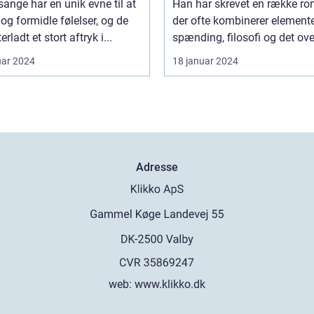
ange har en unik evne til at
Han har skrevet en række ro
e
tankevækkende bøger
og formidle følelser, og de
der ofte kombinerer elemente
erladt et stort aftryk i...
spænding, filosofi og det ove
uar 2024
18 januar 2024
Adresse
web:
www.klikko.dk