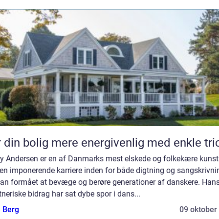
 din bolig mere energivenlig med enkle tri
y Andersen er en af Danmarks mest elskede og folkekære kunst
en imponerende karriere inden for både digtning og sangskrivni
han formået at bevæge og berøre generationer af danskere. Han
neriske bidrag har sat dybe spor i dans...
e Berg
09 oktober