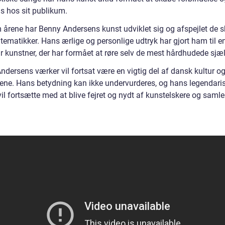
s hos sit publikum.
årene har Benny Andersens kunst udviklet sig og afspejlet de s
 tematikker. Hans ærlige og personlige udtryk har gjort ham til e
r kunstner, der har formået at røre selv de mest hårdhudede sjæl
ndersens værker vil fortsat være en vigtig del af dansk kultur o
ene. Hans betydning kan ikke undervurderes, og hans legendari
vil fortsætte med at blive fejret og nydt af kunstelskere og samle