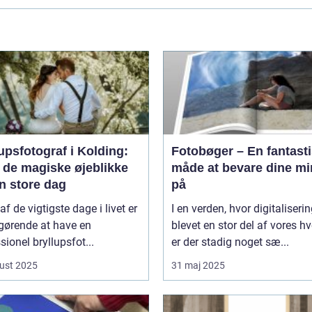
upsfotograf i Kolding:
Fotobøger – En fantast
 de magiske øjeblikke
måde at bevare dine mi
n store dag
på
af de vigtigste dage i livet er
I en verden, hvor digitaliserin
gørende at have en
blevet en stor del af vores h
sionel bryllupsfot...
er der stadig noget sæ...
ust 2025
31 maj 2025