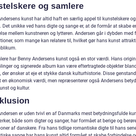
stelskere og samlere
dersens kunst har altid haft en særlig appel til kunstelskere og
. Det unikke ved hans digte og sange er, at de formår at skabe e
else mellem kunstneren og lytteren. Andersen går i dybden med f
tioner, som mange kan relatere til, hvilket gør hans kunst attrakti
ublikum.
lere har Benny Andersens kunst også en stor værdi. Hans origin
linger og signerede album kan være eftertragtede objekter blan
 der ønsker at eje et stykke dansk kulturhistorie. Disse genstan
ot en økonomisk værdi, men repræsenterer også Andersens betyd
unst og kultur.
klusion
ndersen er uden tvivl en af Danmarks mest betydningsfulde kun
rker, både som digter og sanger, har formået at berige og berør
oner af danskere. Fra hans tidlige romantiske digte til hans sen
tiske sange har hans kunst altid formået at skabe forbindelse o