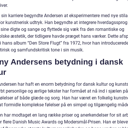
ver.
i sin karriere begyndte Andersen at eksperimentere med nye stila
for kunstnerisk udtryk. Han begyndte at integrere hverdagssprog
 sine digte og sange og flyttede sig væk fra den romantiske og
lske æstetik, der tidligere havde præget hans værker. Dette afsp
t i hans album “Den Store Flugt” fra 1972, hvor han introducered
irisk og samfundskritisk tone i sin musik.
ny Andersens betydning i dansk
ur
ndersen har haft en enorm betydning for dansk kultur og kunst
t personlige og ærlige tekster har formået at nå ind i sjælen på
ølelser af både glæde og sorg. Han har været en folkelig kunstne
at formidle komplekse følelser på en simpel og tilgængelig måd
n har modtaget en lang række priser og anerkendelser for sit arb
r flere Danish Music Awards og Modersmål-Prisen. Han er blevet