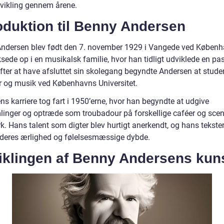
vikling gennem årene.
oduktion til Benny Andersen
ndersen blev født den 7. november 1929 i Vangede ved Københ
ede op i en musikalsk familie, hvor han tidligt udviklede en pas
Efter at have afsluttet sin skolegang begyndte Andersen at stude
tur og musik ved Københavns Universitet.
s karriere tog fart i 1950’erne, hvor han begyndte at udgive
linger og optræde som troubadour på forskellige caféer og scene
. Hans talent som digter blev hurtigt anerkendt, og hans tekster
r deres ærlighed og følelsesmæssige dybde.
iklingen af Benny Andersens kun