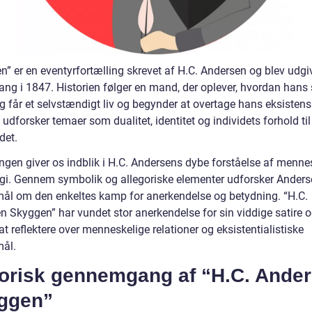
” er en eventyrfortælling skrevet af H.C. Andersen og blev udgiv
gang i 1847. Historien følger en mand, der oplever, hvordan hans
g får et selvstændigt liv og begynder at overtage hans eksistens
udforsker temaer som dualitet, identitet og individets forhold til
det.
ingen giver os indblik i H.C. Andersens dybe forståelse af menne
gi. Gennem symbolik og allegoriske elementer udforsker Ander
ål om den enkeltes kamp for anerkendelse og betydning. “H.C.
n Skyggen” har vundet stor anerkendelse for sin viddige satire o
 at reflektere over menneskelige relationer og eksistentialistiske
ål.
torisk gennemgang af “H.C. Ande
ggen”