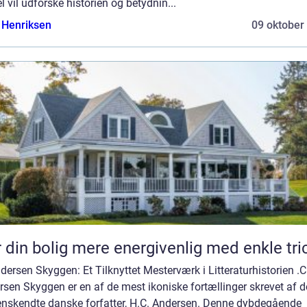
el vil udforske historien og betydnin...
 Henriksen
09 oktober
 din bolig mere energivenlig med enkle tri
dersen Skyggen: Et Tilknyttet Mesterværk i Litteraturhistorien .C
sen Skyggen er en af de mest ikoniske fortællinger skrevet af 
enskendte danske forfatter, H.C. Andersen. Denne dybdegående