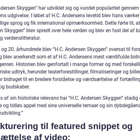
ndersen Skyggen” har udviklet sig og vundet popularitet gennem
ns udgivelse. I løbet af H.C. Andersens levetid blev hans værker
illige sprog og fik international opmærksomhed. Dette førte til, at
n Skyggen” blev spredt over hele verden og blev en fast del af 
 verdenslitteratur.
. og 20. århundrede blev “H.C. Andersen Skyggen” oversat til fors
g blev anerkendt som et af H.C. Andersens mest værdifulde bidra
genren. Historien blev genfortalt i mange former og med forskell
iske udtryk, herunder teaterforestillinger, filmatiseringer og bill
r bidraget til en bredere forståelse og værdsættelse af fortælli
og budskaber.
ds af sin historiske relevans har “H.C. Andersen Skyggen” stadig
 og tidløs appel med sine universelle temaer og sin dybdegåen
udvikling.”
kturering til featured snippet og
ættelse af video: