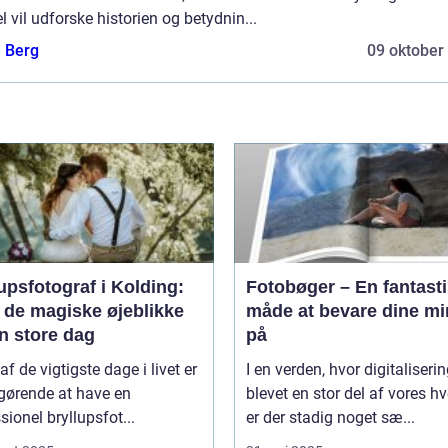
el vil udforske historien og betydnin...
e Berg
09 oktober
upsfotograf i Kolding:
Fotobøger – En fantast
 de magiske øjeblikke
måde at bevare dine mi
n store dag
på
af de vigtigste dage i livet er
I en verden, hvor digitaliserin
gørende at have en
blevet en stor del af vores h
sionel bryllupsfot...
er der stadig noget sæ...