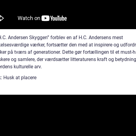
.C. Andersen Skyggen” forblev en af H.C. Andersens mest
lsesværdige værker, fortsætter den med at inspirere og udford
r på tværs af generationer. Dette gør fortællingen til et must-h
kere og samlere, der værdsætter litteraturens kraft og betydning
rdens kulturelle arv.
 Husk at placere