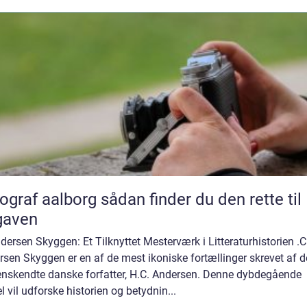
aalborg sådan finder du den rette til
gaven
dersen Skyggen: Et Tilknyttet Mesterværk i Litteraturhistorien .C
sen Skyggen er en af de mest ikoniske fortællinger skrevet af 
enskendte danske forfatter, H.C. Andersen. Denne dybdegående
el vil udforske historien og betydnin...