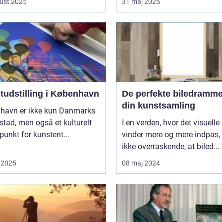
ust 2025
31 maj 2025
tudstilling i København
De perfekte biledrammer
din kunstsamling
havn er ikke kun Danmarks
tad, men også et kulturelt
I en verden, hvor det visuelle
unkt for kunstent...
vinder mere og mere indpas, 
ikke overraskende, at biled...
 2025
08 maj 2024