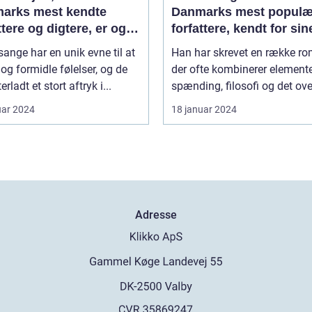
arks mest kendte
Danmarks mest populæ
ttere og digtere, er også
forfattere, kendt for sin
t for sine smukke
spændende og
ange har en unik evne til at
Han har skrevet en række ro
e
tankevækkende bøger
og formidle følelser, og de
der ofte kombinerer elemente
erladt et stort aftryk i...
spænding, filosofi og det ove
uar 2024
18 januar 2024
Adresse