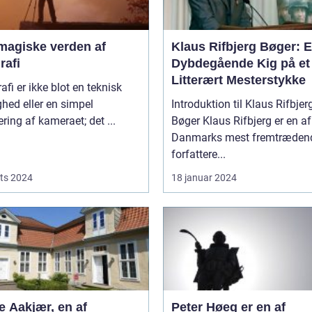
magiske verden af
Klaus Rifbjerg Bøger: 
rafi
Dybdegående Kig på et
Litterært Mesterstykke
afi er ikke blot en teknisk
hed eller en simpel
Introduktion til Klaus Rifbjer
ring af kameraet; det ...
Bøger Klaus Rifbjerg er en af
Danmarks mest fremtræden
forfattere...
ts 2024
18 januar 2024
e Aakjær, en af
Peter Høeg er en af