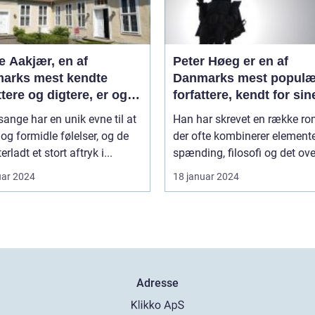
e Aakjær, en af
Peter Høeg er en af
arks mest kendte
Danmarks mest populæ
ttere og digtere, er også
forfattere, kendt for sin
t for sine smukke
spændende og
ange har en unik evne til at
Han har skrevet en række ro
e
tankevækkende bøger
og formidle følelser, og de
der ofte kombinerer elemente
erladt et stort aftryk i...
spænding, filosofi og det ove
uar 2024
18 januar 2024
Adresse