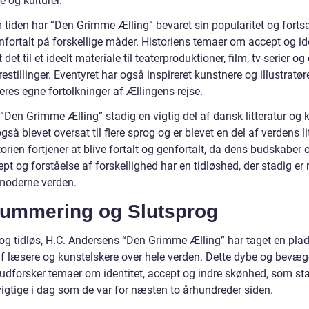
re og kulturer.
tiden har “Den Grimme Ælling” bevaret sin popularitet og fortsa
nfortalt på forskellige måder. Historiens temaer om accept og id
t det til et ideelt materiale til teaterproduktioner, film, tv-serier o
restillinger. Eventyret har også inspireret kunstnere og illustratører
res egne fortolkninger af Ællingens rejse.
 “Den Grimme Ælling” stadig en vigtig del af dansk litteratur og k
gså blevet oversat til flere sprog og er blevet en del af verdens l
torien fortjener at blive fortalt og genfortalt, da dens budskaber
pt og forståelse af forskellighed har en tidløshed, der stadig er 
 moderne verden.
ummering og Slutsprog
 og tidløs, H.C. Andersens “Den Grimme Ælling” har taget en plad
 af læsere og kunstelskere over hele verden. Dette dybe og bevæ
 udforsker temaer om identitet, accept og indre skønhed, som sta
vigtige i dag som de var for næsten to århundreder siden.