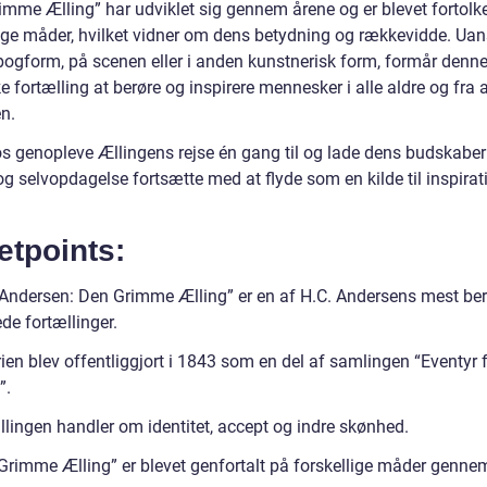
imme Ælling” har udviklet sig gennem årene og er blevet fortolk
lige måder, hvilket vidner om dens betydning og rækkevidde. Ua
i bogform, på scenen eller i anden kunstnerisk form, formår denn
e fortælling at berøre og inspirere mennesker i alle aldre og fra a
n.
os genopleve Ællingens rejse én gang til og lade dens budskabe
g selvopdagelse fortsætte med at flyde som en kilde til inspirat
etpoints:
 Andersen: Den Grimme Ælling” er en af H.C. Andersens mest be
de fortællinger.
ien blev offentliggjort i 1843 som en del af samlingen “Eventyr f
”.
llingen handler om identitet, accept og indre skønhed.
Grimme Ælling” er blevet genfortalt på forskellige måder gennem