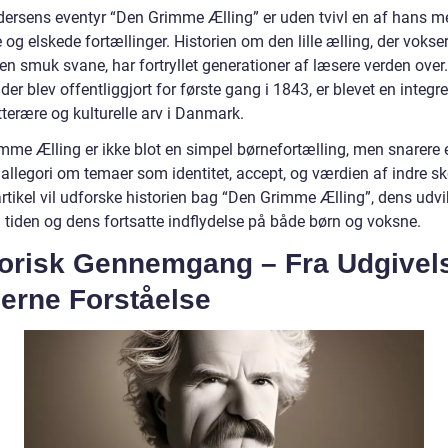
dersens eventyr “Den Grimme Ælling” er uden tvivl en af hans m
og elskede fortællinger. Historien om den lille ælling, der vokser 
 en smuk svane, har fortryllet generationer af læsere verden over
 der blev offentliggjort for første gang i 1843, er blevet en integre
itterære og kulturelle arv i Danmark.
mme Ælling er ikke blot en simpel børnefortælling, men snarere 
 allegori om temaer som identitet, accept, og værdien af indre s
rtikel vil udforske historien bag “Den Grimme Ælling”, dens udvi
tiden og dens fortsatte indflydelse på både børn og voksne.
orisk Gennemgang – Fra Udgivelse
erne Forståelse