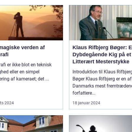
magiske verden af
Klaus Rifbjerg Bøger: 
rafi
Dybdegående Kig på et
Litterært Mesterstykke
afi er ikke blot en teknisk
hed eller en simpel
Introduktion til Klaus Rifbjer
ring af kameraet; det ...
Bøger Klaus Rifbjerg er en af
Danmarks mest fremtræden
forfattere...
ts 2024
18 januar 2024