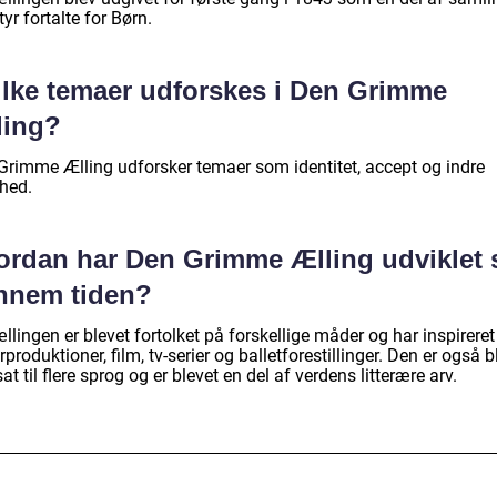
yr fortalte for Børn.
ilke temaer udforskes i Den Grimme
ling?
Grimme Ælling udforsker temaer som identitet, accept og indre
hed.
ordan har Den Grimme Ælling udviklet 
nnem tiden?
llingen er blevet fortolket på forskellige måder og har inspireret
rproduktioner, film, tv-serier og balletforestillinger. Den er også b
at til flere sprog og er blevet en del af verdens litterære arv.