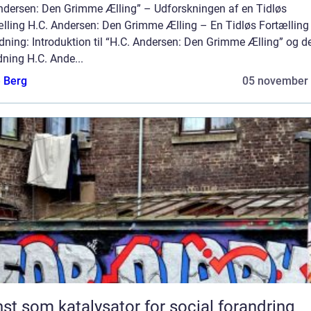
Andersen: Den Grimme Ælling” – Udforskningen af en Tidløs
ælling H.C. Andersen: Den Grimme Ælling – En Tidløs Fortælling
dning: Introduktion til “H.C. Andersen: Den Grimme Ælling” og d
ning H.C. Ande...
e Berg
05 november
st som katalysator for social forandring