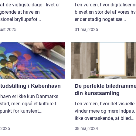
af de vigtigste dage i livet er
I en verden, hvor digitaliserin
gørende at have en
blevet en stor del af vores h
sionel bryllupsfot...
er der stadig noget sæ...
ust 2025
31 maj 2025
tudstilling i København
De perfekte biledrammer
din kunstsamling
havn er ikke kun Danmarks
tad, men også et kulturelt
I en verden, hvor det visuelle
unkt for kunstent...
vinder mere og mere indpas, 
ikke overraskende, at biled...
 2025
08 maj 2024