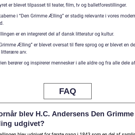
et er blevet tilpasset til teater, film, tv og balletforestillinger.
aberne i “Den Grimme Ælling” er stadig relevante i vores moder
d.
lingen er en integreret del af dansk litteratur og kultur.
rimme Ælling” er blevet oversat til flere sprog og er blevet en de
litterære arv.
ien berører og inspirerer mennesker i alle aldre og fra alle dele a
FAQ
ornår blev H.C. Andersens Den Grimme
ling udgivet?
ællingen blev udgivet for første gang i 1843 som en del af saml