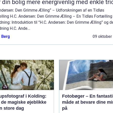
 din bolig mere energivenlig med enkle tri
Andersen: Den Grimme Ælling” – Udforskningen af en Tidløs
ælling H.C. Andersen: Den Grimme Ælling – En Tidløs Fortælling
dning: Introduktion til “H.C. Andersen: Den Grimme Ælling” og d
ning H.C. Ande...
e Berg
09 oktober
upsfotograf i Kolding:
Fotobøger – En fantast
 de magiske øjeblikke
måde at bevare dine mi
n store dag
på