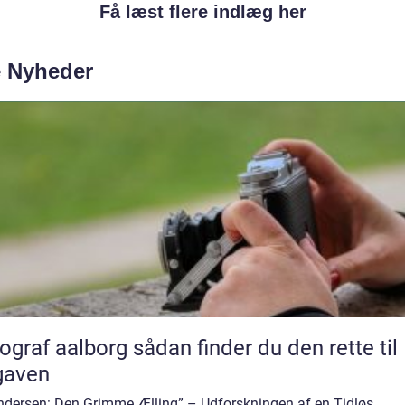
Få læst flere indlæg her
e Nyheder
aalborg sådan finder du den rette til
gaven
Andersen: Den Grimme Ælling” – Udforskningen af en Tidløs