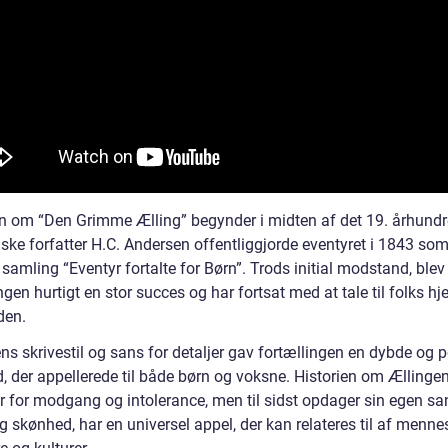
en om “Den Grimme Ælling” begynder i midten af det 19. århundr
ske forfatter H.C. Andersen offentliggjorde eventyret i 1843 som
samling “Eventyr fortalte for Børn”. Trods initial modstand, blev
ngen hurtigt en stor succes og har fortsat med at tale til folks hjer
iden.
s skrivestil og sans for detaljer gav fortællingen en dybde og p
, der appellerede til både børn og voksne. Historien om Ællingen
er for modgang og intolerance, men til sidst opdager sin egen s
g skønhed, har en universel appel, der kan relateres til af mennes