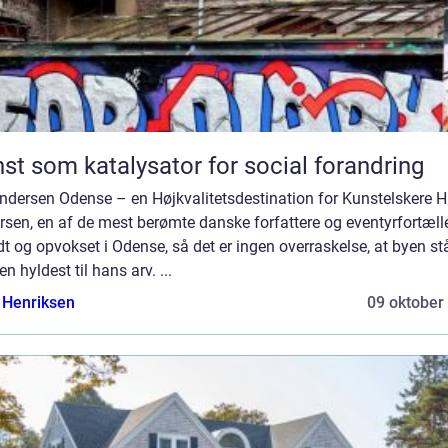
st som katalysator for social forandring
ndersen Odense – en Højkvalitetsdestination for Kunstelskere H
sen, en af de mest berømte danske forfattere og eventyrfortælle
dt og opvokset i Odense, så det er ingen overraskelse, at byen st
n hyldest til hans arv. ...
 Henriksen
09 oktober