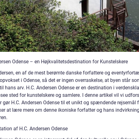
rsen Odense – en Højkvalitetsdestination for Kunstelskere
dersen, en af de mest berømte danske forfattere og eventyrfortæl
opvokset i Odense, så det er ingen overraskelse, at byen står so
til hans arv. H.C. Andersen Odense er en destination i verdenskl
see sted for kunstelskere og samlere. I denne artikel vil vi udfors
r gør H.C. Andersen Odense til et unikt og spændende rejsemål fo
ker at lære mere om denne ikoniske forfatter og hans indvirknin
ren.
ation af H.C. Andersen Odense