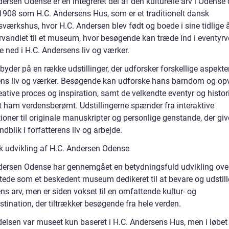
ersen Odense er en integreret del af den kulturelle arv i Odense 
 1908 som H.C. Andersens Hus, som er et traditionelt dansk
værkshus, hvor H.C. Andersen blev født og boede i sine tidlige å
orvandlet til et museum, hvor besøgende kan træde ind i eventyr
e ned i H.C. Andersens liv og værker.
yder på en række udstillinger, der udforsker forskellige aspekter
ns liv og værker. Besøgende kan udforske hans barndom og op
ative proces og inspiration, samt de velkendte eventyr og histori
rt ham verdensberømt. Udstillingerne spænder fra interaktive
tioner til originale manuskripter og personlige genstande, der giv
ndblik i forfatterens liv og arbejde.
sk udvikling af H.C. Andersen Odense
dersen Odense har gennemgået en betydningsfuld udvikling over
rtede som et beskedent museum dedikeret til at bevare og udstill
s arv, men er siden vokset til en omfattende kultur- og
tination, der tiltrækker besøgende fra hele verden.
delsen var museet kun baseret i H.C. Andersens Hus, men i løbet