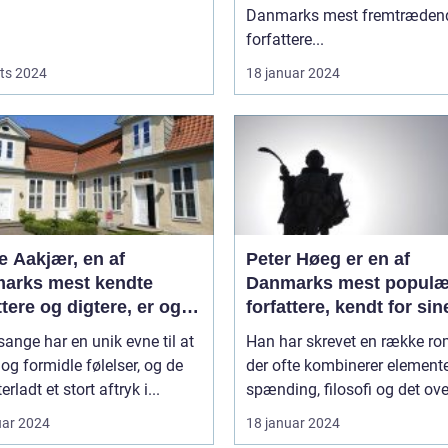
Danmarks mest fremtræden
forfattere...
ts 2024
18 januar 2024
e Aakjær, en af
Peter Høeg er en af
arks mest kendte
Danmarks mest populæ
ttere og digtere, er også
forfattere, kendt for sin
t for sine smukke
spændende og
ange har en unik evne til at
Han har skrevet en række ro
e
tankevækkende bøger
og formidle følelser, og de
der ofte kombinerer elemente
erladt et stort aftryk i...
spænding, filosofi og det ove
uar 2024
18 januar 2024