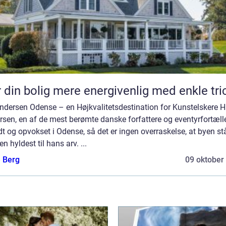
 din bolig mere energivenlig med enkle tri
ndersen Odense – en Højkvalitetsdestination for Kunstelskere H
sen, en af de mest berømte danske forfattere og eventyrfortælle
dt og opvokset i Odense, så det er ingen overraskelse, at byen st
n hyldest til hans arv. ...
e Berg
09 oktober