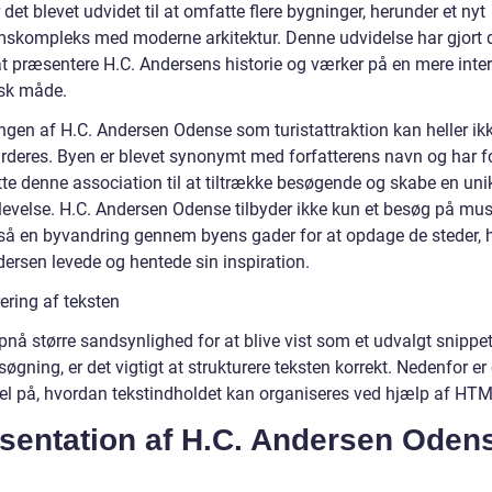
 det blevet udvidet til at omfatte flere bygninger, herunder et nyt
kompleks med moderne arkitektur. Denne udvidelse har gjort 
at præsentere H.C. Andersens historie og værker på en mere inter
sk måde.
ngen af H.C. Andersen Odense som turistattraktion kan heller ik
rderes. Byen er blevet synonymt med forfatterens navn og har 
tte denne association til at tiltrække besøgende og skabe en uni
plevelse. H.C. Andersen Odense tilbyder ikke kun et besøg på mus
å en byvandring gennem byens gader for at opdage de steder, 
dersen levede og hentede sin inspiration.
ering af teksten
pnå større sandsynlighed for at blive vist som et udvalgt snippet
øgning, er det vigtigt at strukturere teksten korrekt. Nedenfor er 
l på, hvordan tekstindholdet kan organiseres ved hjælp af HTM
sentation af H.C. Andersen Oden