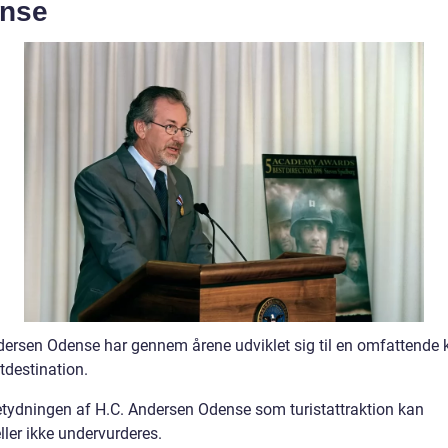
nse
dersen Odense har gennem årene udviklet sig til en omfattende k
tdestination.
tydningen af H.C. Andersen Odense som turistattraktion kan
ller ikke undervurderes.