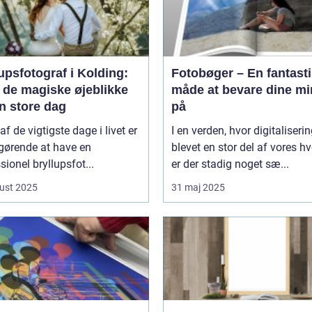
upsfotograf i Kolding:
Fotobøger – En fantast
 de magiske øjeblikke
måde at bevare dine mi
n store dag
på
af de vigtigste dage i livet er
I en verden, hvor digitaliserin
gørende at have en
blevet en stor del af vores h
sionel bryllupsfot...
er der stadig noget sæ...
ust 2025
31 maj 2025