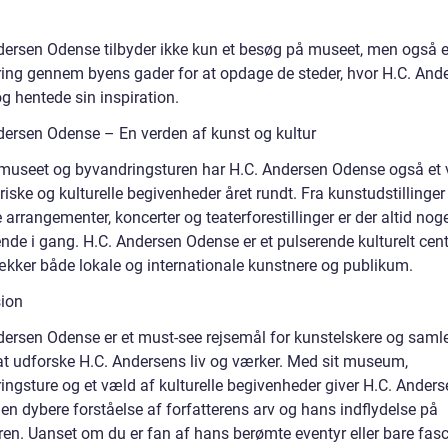
dersen Odense tilbyder ikke kun et besøg på museet, men også 
ing gennem byens gader for at opdage de steder, hvor H.C. And
g hentede sin inspiration.
dersen Odense – En verden af kunst og kultur
museet og byvandringsturen har H.C. Andersen Odense også et 
iske og kulturelle begivenheder året rundt. Fra kunstudstillinger 
e arrangementer, koncerter og teaterforestillinger er der altid nog
de i gang. H.C. Andersen Odense er et pulserende kulturelt cen
rækker både lokale og internationale kunstnere og publikum.
ion
dersen Odense er et must-see rejsemål for kunstelskere og samle
at udforske H.C. Andersens liv og værker. Med sit museum,
ingsture og et væld af kulturelle begivenheder giver H.C. Anders
en dybere forståelse af forfatterens arv og hans indflydelse på
uren. Uanset om du er fan af hans berømte eventyr eller bare fasc