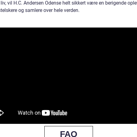
liv, vil H.C. Andersen Odense helt sikkert være en berigende opl
stelskere og samlere over hele verden.
FAQ