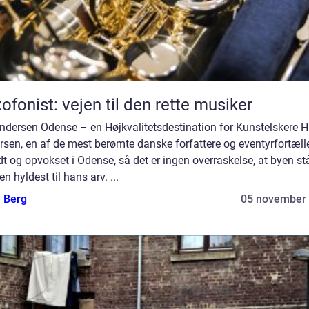
ofonist: vejen til den rette musiker
ndersen Odense – en Højkvalitetsdestination for Kunstelskere H
sen, en af de mest berømte danske forfattere og eventyrfortælle
dt og opvokset i Odense, så det er ingen overraskelse, at byen st
n hyldest til hans arv. ...
e Berg
05 november