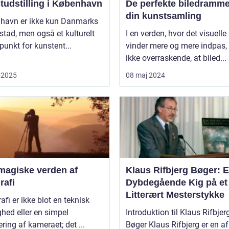
tudstilling i København
De perfekte biledrammer
din kunstsamling
havn er ikke kun Danmarks
tad, men også et kulturelt
I en verden, hvor det visuelle
unkt for kunstent...
vinder mere og mere indpas, 
ikke overraskende, at biled...
 2025
08 maj 2024
magiske verden af
Klaus Rifbjerg Bøger: 
rafi
Dybdegående Kig på et
Litterært Mesterstykke
afi er ikke blot en teknisk
hed eller en simpel
Introduktion til Klaus Rifbjer
ring af kameraet; det ...
Bøger Klaus Rifbjerg er en af