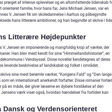
ar præget af intense oplevelser og en altomfattende lidenskab f
rt orienteret familie, hvor hans far, Jens Michael Jensen, var en
hannes V. Jensen fik sin skoledannelse i Aarhus og påbegyndte
oksede hans litterære ambitioner, og han begyndte at skrive i tid
s Litterære Højdepunkter
nes V. Jensen en imponerende og mangfoldig krop af værker, der
romaner. Han blev mest kendt for sine “Himmerlandshistorier”, en
fødekommune i Vendsyssel. Disse noveller kendetegnes af deres
s levende beskrivelse af landskabet og folket i området.
 skrive sine mest berømte værker, “Kongens Fald” og “Den lange
som en internationalt anerkendt forfatter. Disse romaner fortæl
r på en måde, der giver læserne en dybere forståelse af den
 Jensens værk viser også, hvordan hændelser fra fortiden kan
å Dansk og Verdensorienteret