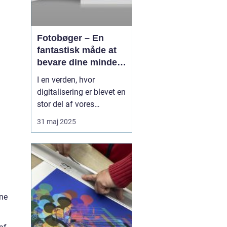
Fotobøger – En
fantastisk måde at
bevare dine minder
på
I en verden, hvor
digitalisering er blevet en
stor del af vores
hverdag, er der stadig
31 maj 2025
noget særligt ved at
holde fysiske minder i
hænderne. Fotobøger
giver en unik mulighed
for at samle og bevare
billeder på en æstetis...
vne