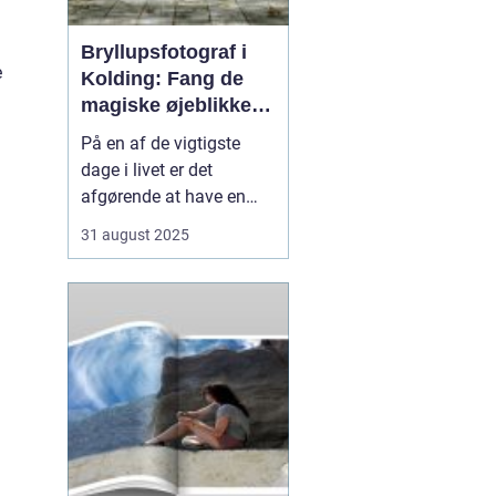
Bryllupsfotograf i
e
Kolding: Fang de
magiske øjeblikke
på din store dag
På en af de vigtigste
dage i livet er det
afgørende at have en
professionel
31 august 2025
bryllupsfotograf, der kan
holde de dyrebare
øjeblikke i live for evigt.
Den rette fotograf vil
fange både de små
detaljer og de store fø...