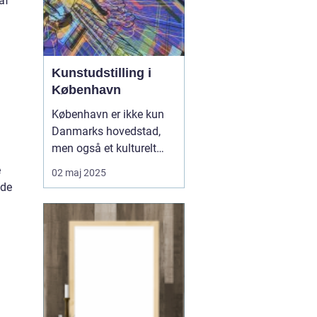
af
Kunstudstilling i
København
København er ikke kun
Danmarks hovedstad,
men også et kulturelt
knudepunkt for
e
02 maj 2025
kunstentusiaster. Byen er
nde
berømt for sine varierede
kunstudstillinger, der
strækker sig fra moderne
til klassisk kunst. I denne
artikel udforskes...