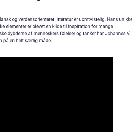
nsk og verdensorienteret litteratur er uomtvistelig. Hans unikk
e elementer er blevet en kilde til inspiration for mange
orske dybderne af menneskers følelser og tanker har Johannes V.
m på en helt særlig måde.