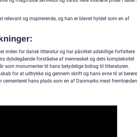
ve og magtfulde skrivestil og vandt flere litterære priser i løbet 
 relevant og inspirerende, og han er blevet hyldet som en af
kninger:
 inden for dansk litteratur og har påvirket adskillige forfattere
ans dybdegående forståelse af mennesket og dets kompleksitet
tår som monumenter til hans betydelige bidrag til litteraturen.
kab for at udtrykke sig gennem skrift og hans evne til at berør
r cementeret hans plads som en af Danmarks mest fremtræde