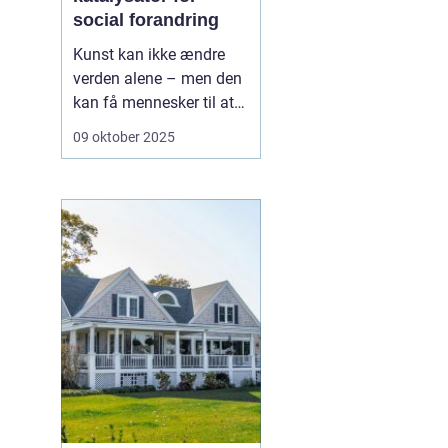
social forandring
Kunst kan ikke ændre
verden alene – men den
kan få mennesker til at
se verden på en ny
09 oktober 2025
måde.Gennem historien
har kunst været en
drivkraft for social
forandring: et sprog, der
overskrider politik, klasse
og kultur. ...