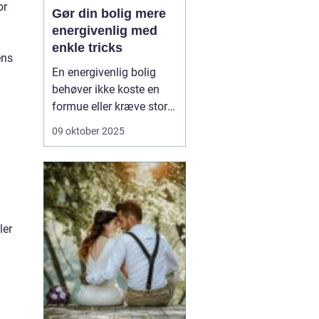
or
Gør din bolig mere
energivenlig med
enkle tricks
ens
En energivenlig bolig
behøver ikke koste en
formue eller kræve store
renoveringer. Ofte ligger
09 oktober 2025
nøglen i de små,
praktiske ændringer, du
kan lave med det
samme. Det handler om
at bruge energien
smartere – ikke n&o...
ler