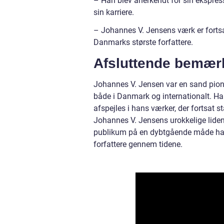
– Han blev anerkendt for sin ekspressi
sin karriere.
– Johannes V. Jensens værk er fortsat
Danmarks største forfattere.
Afsluttende bemær
Johannes V. Jensen var en sand pioner
både i Danmark og internationalt. H
afspejles i hans værker, der fortsat s
Johannes V. Jensens urokkelige lidens
publikum på en dybtgående måde ha
forfattere gennem tidene.