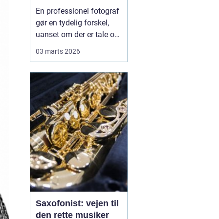
En professionel fotograf
gør en tydelig forskel,
uanset om der er tale om
et bryllup, familiebilleder,
03 marts 2026
erhvervsportrætter eller
billeder af den nyfødte.
Mange oplever, at
mobilen klarer
hverdagens snapshots
fint, men når øjeblikket
kun sker én gang, ...
Saxofonist: vejen til
den rette musiker