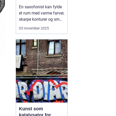
En saxofonist kan fylde
et rum med varme farver,
skarpe konturer og små
nuancer, der klæder alt
05 november 2025
fra jazz til nutidig
kunstmusik. Vi ser ofte
saxofonen som jazzens
ikon, men instrumentet
har for længst fået et
fast hjem i klass...
Kunst som
katalysator for