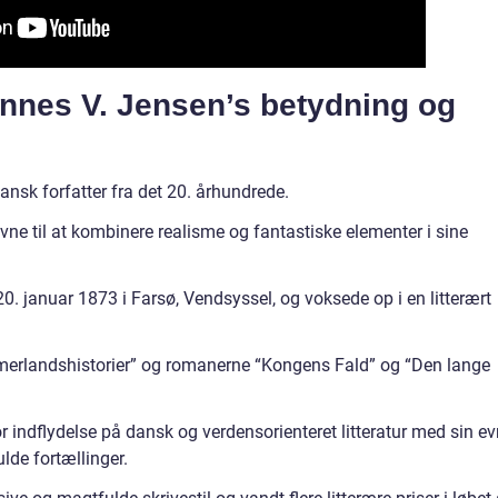
annes V. Jensen’s betydning og
nsk forfatter fra det 20. århundrede.
ne til at kombinere realisme og fantastiske elementer i sine
. januar 1873 i Farsø, Vendsyssel, og voksede op i en litterært
merlandshistorier” og romanerne “Kongens Fald” og “Den lange
 indflydelse på dansk og verdensorienteret litteratur med sin e
lde fortællinger.