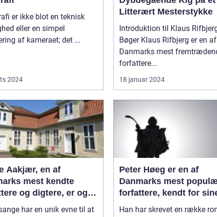
rafi
Dybdegående Kig på et
Litterært Mesterstykke
afi er ikke blot en teknisk
hed eller en simpel
Introduktion til Klaus Rifbjer
ring af kameraet; det ...
Bøger Klaus Rifbjerg er en af
Danmarks mest fremtræden
forfattere...
ts 2024
18 januar 2024
e Aakjær, en af
Peter Høeg er en af
arks mest kendte
Danmarks mest populæ
ttere og digtere, er også
forfattere, kendt for sin
t for sine smukke
spændende og
ange har en unik evne til at
Han har skrevet en række ro
e
tankevækkende bøger