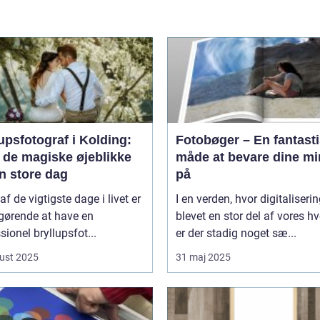
upsfotograf i Kolding:
Fotobøger – En fantast
 de magiske øjeblikke
måde at bevare dine mi
n store dag
på
af de vigtigste dage i livet er
I en verden, hvor digitaliserin
gørende at have en
blevet en stor del af vores h
sionel bryllupsfot...
er der stadig noget sæ...
ust 2025
31 maj 2025