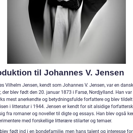
oduktion til Johannes V. Jensen
s Vilhelm Jensen, kendt som Johannes V. Jensen, var en dans
r, der blev født den 20. januar 1873 i Farsø, Nordjylland. Han var
s mest anerkendte og betydningsfulde forfattere og blev tildelt
sen i litteratur i 1944. Jensen er kendt for sit alsidige forfatters
sig fra romaner og noveller til digte og essays. Han blev også ke
rimentere med forskellige litterære stilarter og temaer.
lev født ind i en bondefamilie, men hans talent og interesse for