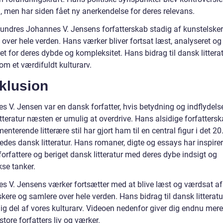
, men har siden fået ny anerkendelse for deres relevans.
eundres Johannes V. Jensens forfatterskab stadig af kunstelske
over hele verden. Hans værker bliver fortsat læst, analyseret og
et for deres dybde og kompleksitet. Hans bidrag til dansk litterat
om et værdifuldt kulturarv.
klusion
s V. Jensen var en dansk forfatter, hvis betydning og indflydels
tteratur næsten er umulig at overdrive. Hans alsidige forfatters
enterende litterære stil har gjort ham til en central figur i det 20
des dansk litteratur. Hans romaner, digte og essays har inspirer
orfattere og beriget dansk litteratur med deres dybe indsigt og
se tanker.
s V. Jensens værker fortsætter med at blive læst og værdsat af
kere og samlere over hele verden. Hans bidrag til dansk litteratu
ig del af vores kulturarv. Videoen nedenfor giver dig endnu mere
store forfatters liv og værker.