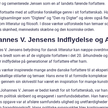
tur og cementerede Jensen som en af landets førende forfattere.
ortsatte med at udforske forskellige genre i sit forfatterskab. H
igtsamlinger som “Digtere” og “Den ny Digter” og skrev også fle
om litteratur og filosofi. I disse værker udforskede han temaer 
s skønhed, menneskets skæbne og den kosmiske orden.
annes V. Jensens Indflydelse og 
s V. Jensens betydning for dansk litteratur kan næppe overdriv
s bredt som en af de vigtigste forfattere i det 20. århundrede og
r indflydelse på generationer af forfattere efter ham.
 værker inspirerede mange andre danske forfattere til at eksper
kellige stilarter og temaer. Hans evne til at formidle komplekse
r gennem sin skrivestil har været en inspiration for mange kunst
Johannes V. Jensen er bedst kendt for sit forfatterskab, var ha
om politisk skribent og engageret i samfundsdebatten. Han hævd
s opgave var at afsløre samfundets ulighed og uretfærdigheder
n forandringskraft. Hans politiske synspunkter blev kontroversie