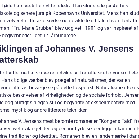
ur førte ham væk fra det bonde-liv. Han studerede på Aarhus
lskole og senere jura på Københavns Universitet. Mens han stud
 involveret i litterære kredse og udviklede sit talent som forfatte
an, “Fru Marie Grubbe,” blev udgivet i 1901 og var inspireret af
e begivenheder i det 17. århundrede.
iklingen af Johannes V. Jensens
atterskab
ortsatte med at skrive og udvikle sit forfatterskab gennem hele 
. Hans tidlige værker blev præget af naturalismen, der var en
ende litterær bevægelse på dette tidspunkt. Naturalismen foku
stiske beskrivelser af virkeligheden og de sociale forhold. Jense
de dog hurtigt sin egen stil og begyndte at eksperimentere med
sme, mystik og andre litterære teknikker.
ohannes V. Jensens mest berømte romaner er “Kongens Fald” fr
river livet i vikingetiden og den indflydelse, der ligger i kampen f
sine traditioner og identitet. Romanen blev en landemærke i dan