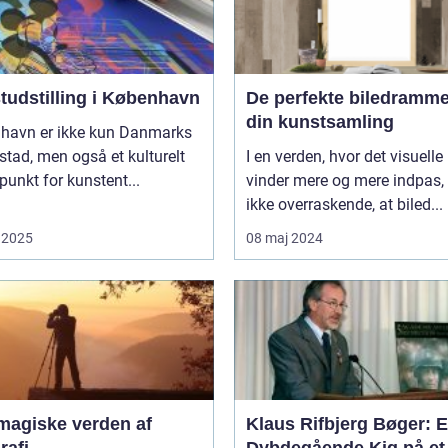
tudstilling i København
De perfekte biledrammer
din kunstsamling
havn er ikke kun Danmarks
tad, men også et kulturelt
I en verden, hvor det visuelle
unkt for kunstent...
vinder mere og mere indpas, 
ikke overraskende, at biled...
 2025
08 maj 2024
magiske verden af
Klaus Rifbjerg Bøger: 