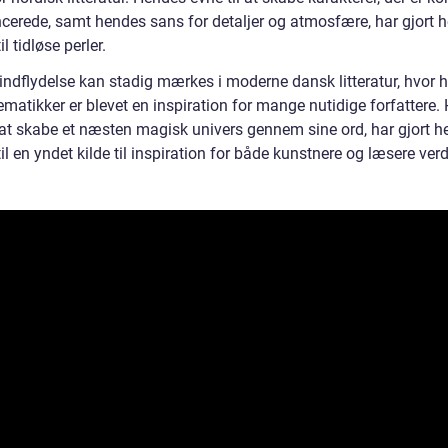
cerede, samt hendes sans for detaljer og atmosfære, har gjort 
il tidløse perler.
 indflydelse kan stadig mærkes i moderne dansk litteratur, hvor 
tematikker er blevet en inspiration for mange nutidige forfattere
l at skabe et næsten magisk univers gennem sine ord, har gjort 
il en yndet kilde til inspiration for både kunstnere og læsere ver