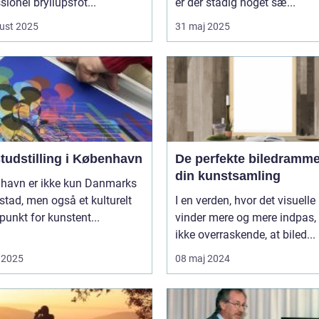
sionel bryllupsfot...
er der stadig noget sæ...
ust 2025
31 maj 2025
tudstilling i København
De perfekte biledrammer
din kunstsamling
havn er ikke kun Danmarks
tad, men også et kulturelt
I en verden, hvor det visuelle
unkt for kunstent...
vinder mere og mere indpas, 
ikke overraskende, at biled...
 2025
08 maj 2024