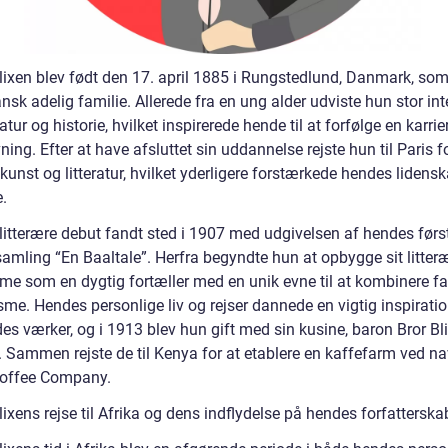
lixen blev født den 17. april 1885 i Rungstedlund, Danmark, som
nsk adelig familie. Allerede fra en ung alder udviste hun stor in
eratur og historie, hvilket inspirerede hende til at forfølge en karri
vning. Efter at have afsluttet sin uddannelse rejste hun til Paris f
kunst og litteratur, hvilket yderligere forstærkede hendes lidensk
e.
 litterære debut fandt sted i 1907 med udgivelsen af hendes førs
samling “En Baaltale”. Herfra begyndte hun at opbygge sit litter
 som en dygtig fortæller med en unik evne til at kombinere fa
sme. Hendes personlige liv og rejser dannede en vigtig inspirati
es værker, og i 1913 blev hun gift med sin kusine, baron Bror Bl
. Sammen rejste de til Kenya for at etablere en kaffefarm ved n
offee Company.
ixens rejse til Afrika og dens indflydelse på hendes forfatterska