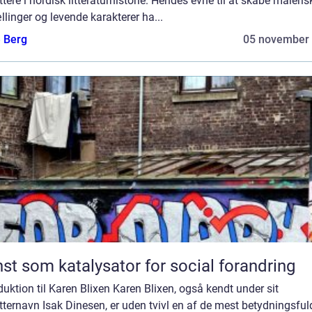
ttere i nordisk litteraturhistorie. Hendes evne til at skabe maleris
llinger og levende karakterer ha...
e Berg
05 november
st som katalysator for social forandring
duktion til Karen Blixen Karen Blixen, også kendt under sit
tternavn Isak Dinesen, er uden tvivl en af de mest betydningsful