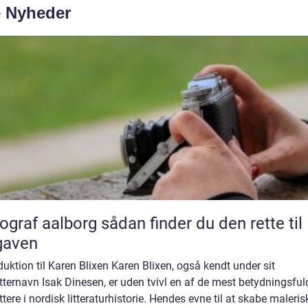
e Nyheder
aalborg sådan finder du den rette til
gaven
duktion til Karen Blixen Karen Blixen, også kendt under sit
tternavn Isak Dinesen, er uden tvivl en af de mest betydningsful
ttere i nordisk litteraturhistorie. Hendes evne til at skabe maleris