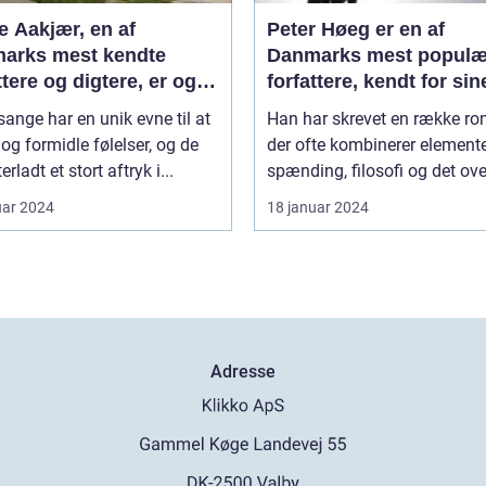
e Aakjær, en af
Peter Høeg er en af
arks mest kendte
Danmarks mest populæ
ttere og digtere, er også
forfattere, kendt for sin
t for sine smukke
spændende og
ange har en unik evne til at
Han har skrevet en række ro
e
tankevækkende bøger
og formidle følelser, og de
der ofte kombinerer elemente
erladt et stort aftryk i...
spænding, filosofi og det ove
uar 2024
18 januar 2024
Adresse