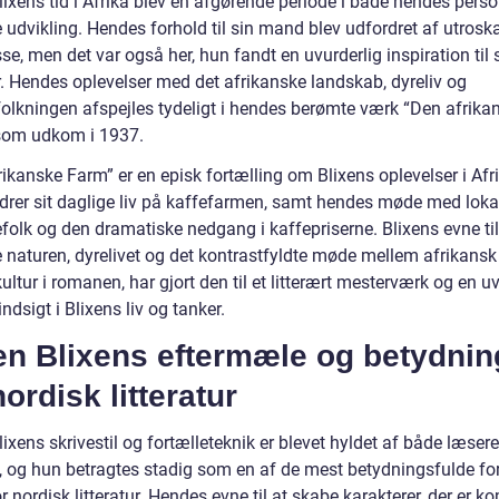
ixens tid i Afrika blev en afgørende periode i både hendes perso
e udvikling. Hendes forhold til sin mand blev udfordret af utrosk
se, men det var også her, hun fandt en uvurderlig inspiration til 
r. Hendes oplevelser med det afrikanske landskab, dyreliv og
folkningen afspejles tydeligt i hendes berømte værk “Den afrika
som udkom i 1937.
ikanske Farm” er en episk fortælling om Blixens oplevelser i Afri
ldrer sit daglige liv på kaffefarmen, samt hendes møde med loka
olk og den dramatiske nedgang i kaffepriserne. Blixens evne til
e naturen, dyrelivet og det kontrastfyldte møde mellem afrikansk
kultur i romanen, har gjort den til et litterært mesterværk og en u
 indsigt i Blixens liv og tanker.
en Blixens eftermæle og betydnin
nordisk litteratur
ixens skrivestil og fortælleteknik er blevet hyldet af både læser
e, og hun betragtes stadig som en af de mest betydningsfulde for
r nordisk litteratur. Hendes evne til at skabe karakterer, der er 