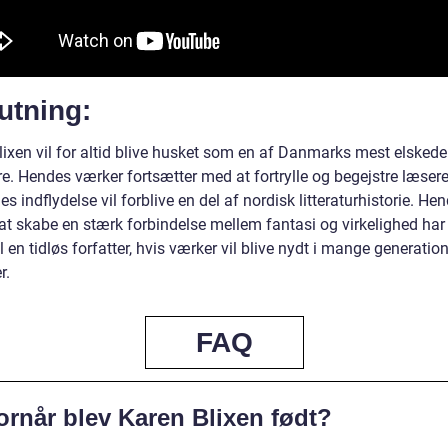
utning:
lixen vil for altid blive husket som en af Danmarks mest elskede
re. Hendes værker fortsætter med at fortrylle og begejstre læsere
s indflydelse vil forblive en del af nordisk litteraturhistorie. He
 at skabe en stærk forbindelse mellem fantasi og virkelighed har 
l en tidløs forfatter, hvis værker vil blive nydt i mange generatio
r.
FAQ
ornår blev Karen Blixen født?