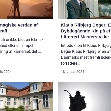
magiske verden af
Klaus Rifbjerg Bøger: 
rafi
Dybdegående Kig på et
Litterært Mesterstykke
afi er ikke blot en teknisk
hed eller en simpel
Introduktion til Klaus Rifbjer
ring af kameraet; det ...
Bøger Klaus Rifbjerg er en af
Danmarks mest fremtræden
forfattere...
ts 2024
18 januar 2024