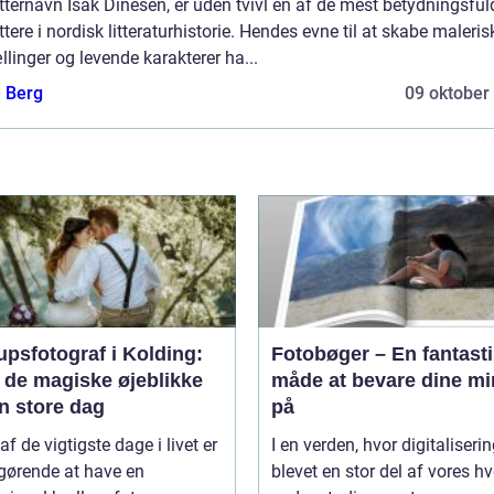
tternavn Isak Dinesen, er uden tvivl en af de mest betydningsful
ttere i nordisk litteraturhistorie. Hendes evne til at skabe maleris
llinger og levende karakterer ha...
e Berg
09 oktober
upsfotograf i Kolding:
Fotobøger – En fantast
 de magiske øjeblikke
måde at bevare dine mi
n store dag
på
af de vigtigste dage i livet er
I en verden, hvor digitaliserin
gørende at have en
blevet en stor del af vores h